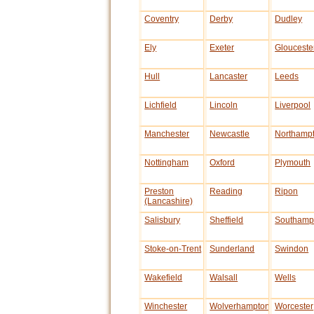
Coventry
Derby
Dudley
Ely
Exeter
Glouceste
Hull
Lancaster
Leeds
Lichfield
Lincoln
Liverpool
Manchester
Newcastle
Northamp
Nottingham
Oxford
Plymouth
Preston
Reading
Ripon
(Lancashire)
Salisbury
Sheffield
Southamp
Stoke-on-Trent
Sunderland
Swindon
Wakefield
Walsall
Wells
Winchester
Wolverhampton
Worcester