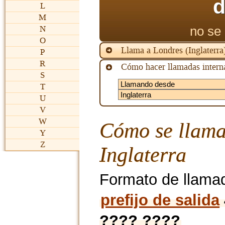
d
L
M
no se 
N
O
Llama a Londres (Inglaterr
P
R
Cómo hacer llamadas interna
S
T
U
V
W
Cómo se llama
Y
Z
Inglaterra
Formato de llama
prefijo de salida
???? ????