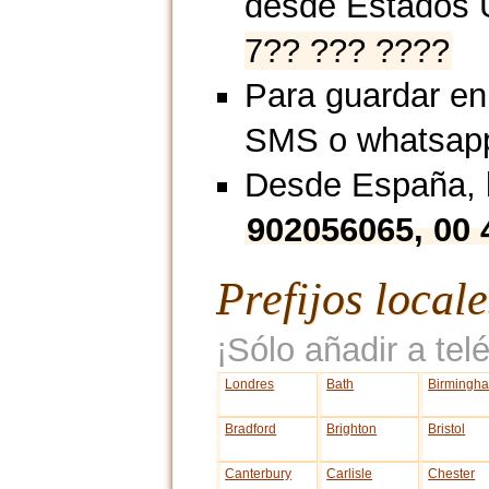
desde Estados 
7?? ??? ????
Para guardar en
SMS o whatsap
Desde España, l
902056065, 00
Prefijos local
¡Sólo añadir a telé
Londres
Bath
Birmingh
Bradford
Brighton
Bristol
Canterbury
Carlisle
Chester