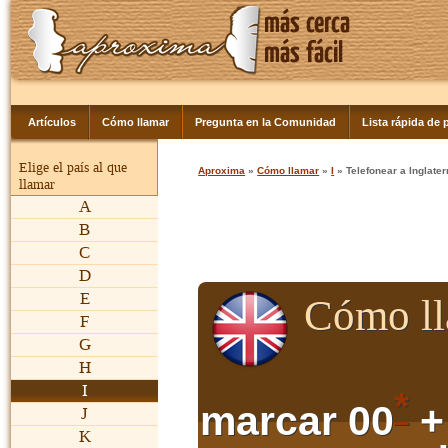
Artículos
Cómo llamar
Pregunta en la Comunidad
Lista rápida de p
Elige el país al que
Aproxima
»
Cómo llamar
»
I
» Telefonear a Inglater
llamar
A
B
C
D
E
Cómo ll
F
G
H
I
*
marcar 00
+
J
K