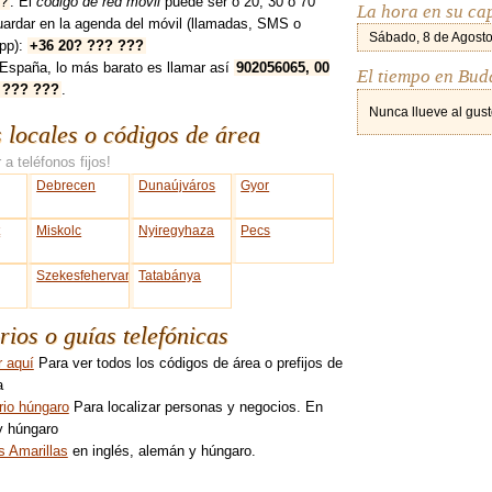
?
. El
código de red móvil
puede ser ó 20, 30 ó 70
La hora en su ca
uardar en la agenda del móvil (llamadas, SMS o
Sábado, 8 de Agosto
pp):
+36 20? ??? ???
España, lo más barato es llamar así
902056065, 00
El tiempo en Bud
 ??? ???
.
Nunca llueve al gust
s locales o códigos de área
 a teléfonos fijos!
Debrecen
Dunaújváros
Gyor
t
Miskolc
Nyiregyhaza
Pecs
Szekesfehervar
Tatabánya
rios o guías telefónicas
r aquí
Para ver todos los códigos de área o prefijos de
a
rio húngaro
Para localizar personas y negocios. En
y húngaro
s Amarillas
en inglés, alemán y húngaro.