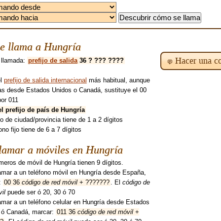
e llama a Hungría
Hacer una co
 llamada:
prefijo de salida
36 ? ??? ????
el
prefijo de salida internacional
más habitual, aunque
mas desde Estados Unidos o Canadá, sustituye el 00
por 011
el prefijo de país de Hungría
ijo de ciudad/provincia tiene de 1 a 2 dígitos
fono fijo tiene de 6 a 7 dígitos
lamar a móviles en Hungría
eros de móvil de Hungría tienen 9 dígitos.
lamar a un teléfono móvil en Hungría desde España,
:
00 36
código de red móvil
+ ???????
. El
código de
il
puede ser ó 20, 30 ó 70
amar a un teléfono celular en Hungría desde Estados
 ó Canadá, marcar:
011 36
código de red móvil
+