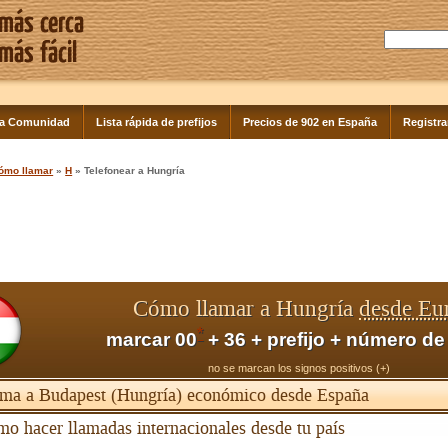
la Comunidad
Lista rápida de prefijos
Precios de 902 en España
Registra
ómo llamar
»
H
» Telefonear a Hungría
Cómo llamar a Hungría
desde Eu
*
marcar 00
+ 36 + prefijo + número de
no se marcan los signos positivos (+)
ma a Budapest (Hungría) económico desde España
o hacer llamadas internacionales desde tu país