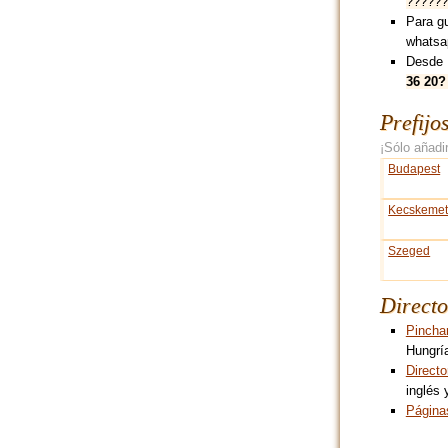
??????
Para g
whatsa
Desde 
36 20?
Prefijo
¡Sólo añadir
Budapest
Kecskeme
Szeged
Directo
Pincha
Hungrí
Directo
inglés 
Página