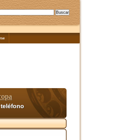
rse
ropa
 teléfono