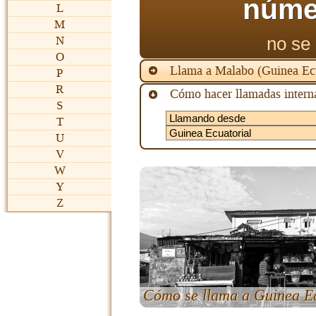
núme
L
M
no se 
N
O
Llama a Malabo (Guinea Ecu
P
R
Cómo hacer llamadas interna
S
T
U
V
W
Y
Z
Cómo se llama a Guinea Ec