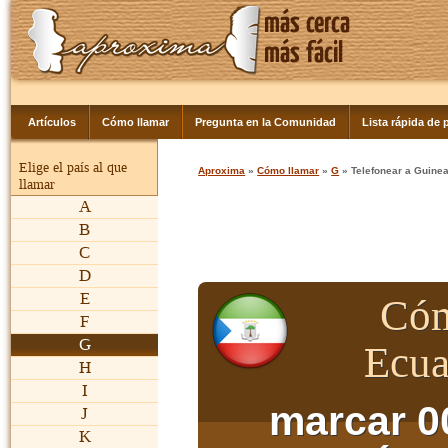
Artículos
Cómo llamar
Pregunta en la Comunidad
Lista rápida de p
Elige el país al que
Aproxima
»
Cómo llamar
»
G
» Telefonear a Guinea
llamar
A
B
C
D
E
Cóm
F
G
Ecua
H
I
marcar 0
J
K