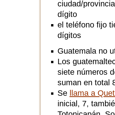
ciudad/provincia
dígito
el teléfono fijo t
dígitos
Guatemala no uti
Los guatemalteco
siete números de
suman en total 8
Se
llama a Que
inicial, 7, tamb
Totonicapán, So