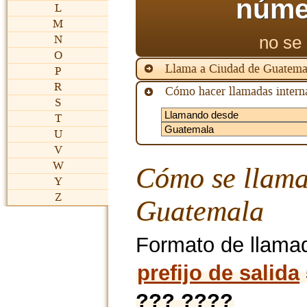
núme
L
M
no se 
N
O
Llama a Ciudad de Guatema
P
R
Cómo hacer llamadas interna
S
T
U
V
W
Cómo se llama
Y
Z
Guatemala
Formato de llama
prefijo de salida
??? ????