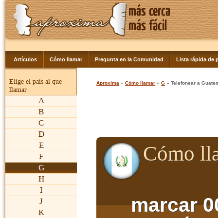
Artículos
Cómo llamar
Pregunta en la Comunidad
Lista rápida de p
Elige el país al que
Aproxima
»
Cómo llamar
»
G
» Telefonear a Guate
llamar
A
B
C
D
E
Cómo ll
F
G
H
I
marcar 0
J
K