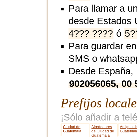
Para llamar a u
desde Estados 
4??? ????
ó
5?
Para guardar en
SMS o whatsap
Desde España, l
902056065, 00
Prefijos local
¡Sólo añadir a telé
Ciudad de
Alrededores
Antigua d
Guatemala
de Ciudad de
Guatemal
Guatemala