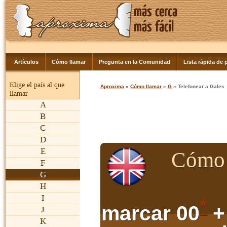
Artículos
Cómo llamar
Pregunta en la Comunidad
Lista rápida de p
Elige el país al que
Aproxima
»
Cómo llamar
»
G
» Telefonear a Gales
llamar
A
B
C
D
E
Cómo 
F
G
H
I
*
marcar 00
+
J
K