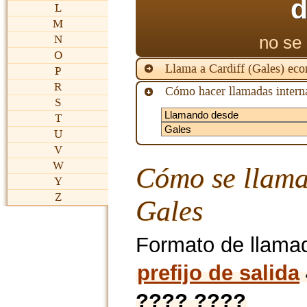
d
L
M
no se 
N
O
Llama a Cardiff (Gales) ec
P
R
Cómo hacer llamadas interna
S
T
U
V
W
Cómo se llama
Y
Z
Gales
Formato de llama
prefijo de salida
???? ????