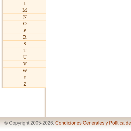
L
M
N
O
P
R
S
T
U
V
W
Y
Z
© Copyright 2005-2026,
Condiciones Generales y Política de