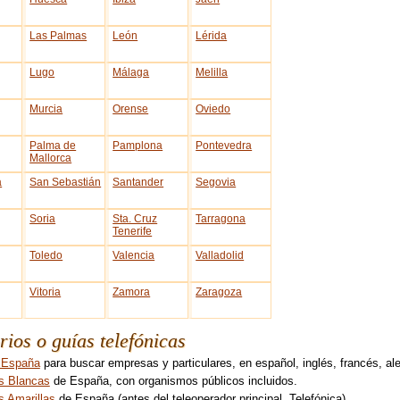
Las Palmas
León
Lérida
Lugo
Málaga
Melilla
Murcia
Orense
Oviedo
Palma de
Pamplona
Pontevedra
Mallorca
a
San Sebastián
Santander
Segovia
Soria
Sta. Cruz
Tarragona
Tenerife
Toledo
Valencia
Valladolid
Vitoria
Zamora
Zaragoza
rios o guías telefónicas
l España
para buscar empresas y particulares, en español, inglés, francés, ale
s Blancas
de España, con organismos públicos incluidos.
s Amarillas
de España (antes del teleoperador principal, Telefónica)