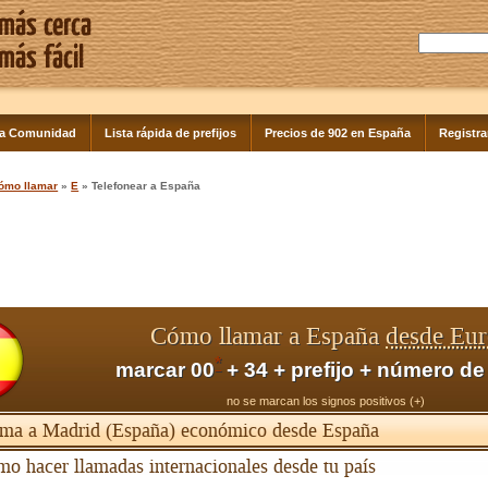
la Comunidad
Lista rápida de prefijos
Precios de 902 en España
Registra
ómo llamar
»
E
» Telefonear a España
Cómo llamar a España
desde Eu
*
marcar 00
+ 34 + prefijo + número de
no se marcan los signos positivos (+)
ma a Madrid (España) económico desde España
o hacer llamadas internacionales desde tu país