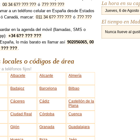
La hora en su ca
:
00 34 6?? ??? ???
ó
7?? ??? ???
lamar a un teléfono celular en España desde Estados
Jueves, 6 de Agosto
 ó Canadá, marcar:
011 34 6?? ??? ???
ó
7?? ???
El tiempo en Mad
uardar en la agenda del móvil (llamadas, SMS o
Nunca llueve al gust
pp):
+34 6?? ??? ???
España, lo más barato es llamar así
902056065, 00
 ??? ???
.
s locales o códigos de área
 a teléfonos fijos!
Albacete
Alicante
Almería
Badajoz
Barcelona
Bilbao
Cáceres
Cádiz
Castellón de la
Plana
Ciudad Real
Córdoba
Cuenca
Gijón
Granada
Guadalajara
Huesca
Ibiza
Jaén