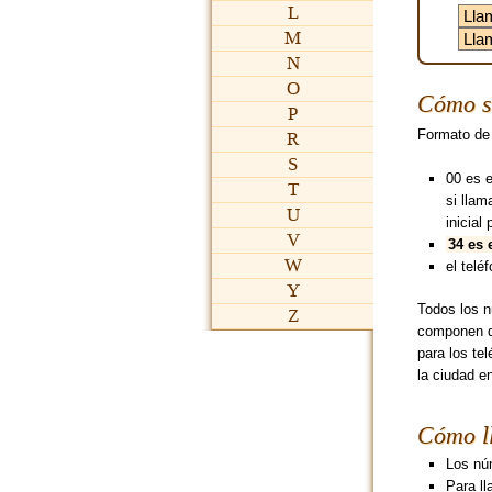
L
M
N
O
Cómo s
P
Formato de
R
S
00 es 
T
si lla
U
inicial 
V
34 es 
W
el teléf
Y
Todos los n
Z
componen de
para los te
la ciudad e
Cómo l
Los nú
Para l