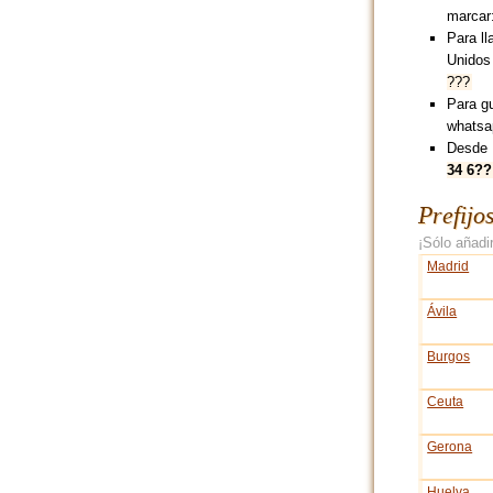
marcar
Para l
Unidos
???
Para g
whatsa
Desde 
34 6??
Prefijo
¡Sólo añadir
Madrid
Ávila
Burgos
Ceuta
Gerona
Huelva