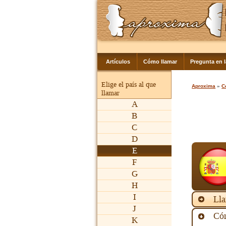
Artículos
Cómo llamar
Pregunta en 
Elige el país al que
Aproxima
»
C
llamar
A
B
C
D
E
F
G
H
I
Lla
J
Cóm
K