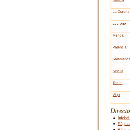
La Coruña
Logroño
Mérida
Palencia
Salamanc
Sevilla
Teruel
Vigo
Directo
Infobe
Página
Página