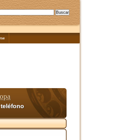
rse
ropa
 teléfono