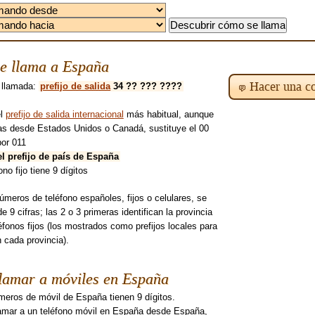
e llama a España
Hacer una co
 llamada:
prefijo de salida
34 ?? ??? ????
el
prefijo de salida internacional
más habitual, aunque
mas desde Estados Unidos o Canadá, sustituye el 00
por 011
el prefijo de país de España
ono fijo tiene 9 dígitos
úmeros de teléfono españoles, fijos o celulares, se
 9 cifras; las 2 o 3 primeras identifican la provincia
léfonos fijos (los mostrados como prefijos locales para
n cada provincia).
lamar a móviles en España
meros de móvil de España tienen 9 dígitos.
lamar a un teléfono móvil en España desde España,