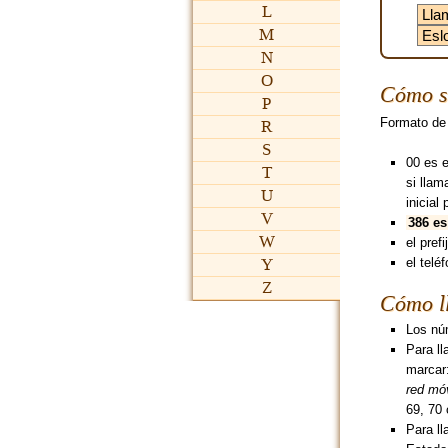
L
M
N
O
Cómo s
P
Formato de
R
S
00 es 
T
si lla
U
inicial 
V
386 es
W
el pref
Y
el teléf
Z
Cómo ll
Los núm
Para l
marcar
red móv
69, 70 
Para ll