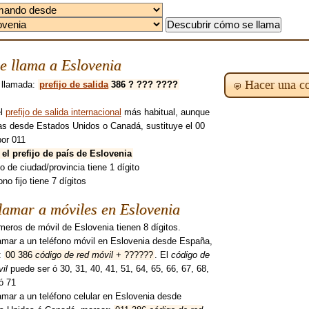
e llama a Eslovenia
Hacer una co
 llamada:
prefijo de salida
386 ? ??? ????
el
prefijo de salida internacional
más habitual, aunque
mas desde Estados Unidos o Canadá, sustituye el 00
por 011
 el prefijo de país de Eslovenia
ijo de ciudad/provincia tiene 1 dígito
ono fijo tiene 7 dígitos
amar a móviles en Eslovenia
eros de móvil de Eslovenia tienen 8 dígitos.
lamar a un teléfono móvil en Eslovenia desde España,
:
00 386
código de red móvil
+ ??????
. El
código de
il
puede ser ó 30, 31, 40, 41, 51, 64, 65, 66, 67, 68,
ó 71
amar a un teléfono celular en Eslovenia desde