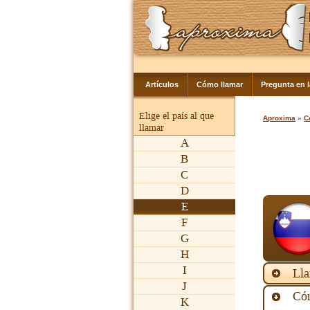
Artículos
Cómo llamar
Pregunta en 
Elige el país al que
Aproxima
»
C
llamar
A
B
C
D
E
F
G
H
I
Lla
J
Cóm
K