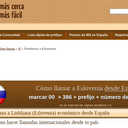
la Comunidad
Lista rápida de prefijos
Precios de 902 en España
Registra
ómo llamar
»
E
» Telefonear a Eslovenia
Cómo llamar a Eslovenia
desde E
*
marcar 00
+ 386 + prefijo + número de
no se marcan los signos positivos (+)
ma a Liubliana (Eslovenia) económico desde España
o hacer llamadas internacionales desde tu país