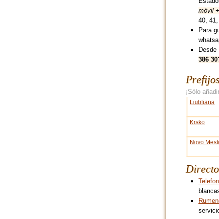
Estado
móvil
+
40, 41,
Para g
whatsa
Desde 
386 30
Prefijo
¡Sólo añadir
Liubliana
Krsko
Novo Mest
Directo
Telefon
blancas
Rumene
servici