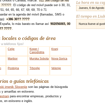
s Unidos ó Canadá, marcar:
011 386
código de red
La hora en su cap
 ??????
. El
código de red móvil
puede ser ó 30, 31,
Jueves, 6 de Agosto
 51, 64, 65, 66, 67, 68, 69, 70 ó 71
uardar en la agenda del móvil (llamadas, SMS o
El tiempo en Liub
pp):
+386 30?? ????
España, lo más barato es llamar así
902056065, 00
Nunca llueve al gust
?? ????
.
s locales o códigos de área
 a teléfonos fijos!
Celje
Koper /
Kranj
Capodistria
Maribor
Murska Sobota
Nova Gorica
o
Postojna
Trbovlje
Velenje
rios o guías telefónicas
ski imenik Slovenije
son las páginas de búsqyeda
 y amarillas en esloveno.
strani
para encontrar empresas, productos y
os, en esloveno e inglés.