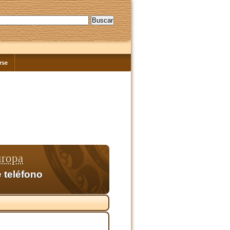
rse
uropa
 teléfono