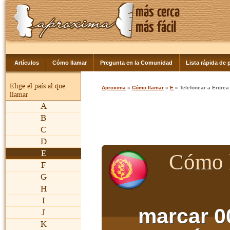
Artículos
Cómo llamar
Pregunta en la Comunidad
Lista rápida de p
Elige el país al que
Aproxima
»
Cómo llamar
»
E
» Telefonear a Eritrea
llamar
A
B
C
D
E
Cómo l
F
G
H
I
marcar 0
J
K