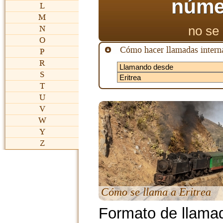
núme
L
M
no se 
N
O
Cómo hacer llamadas interna
P
R
S
T
U
V
W
Y
Z
Cómo se llama a Eritrea
Formato de llama