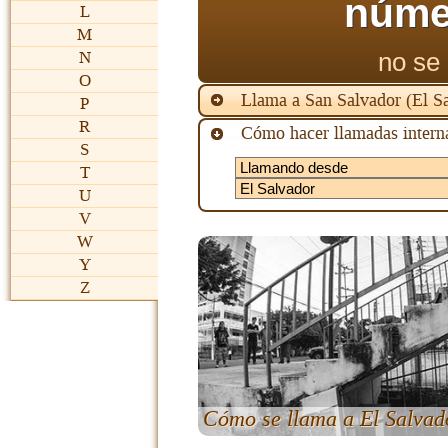
núme
L
M
no se 
N
O
Llama a San Salvador (El S
P
R
Cómo hacer llamadas interna
S
T
U
V
W
Y
Z
Cómo se llama a El Salvad