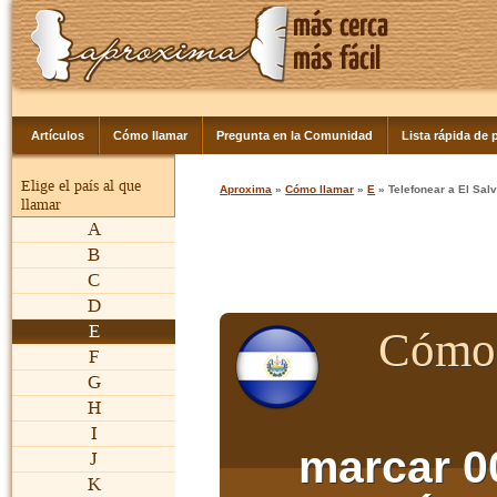
Artículos
Cómo llamar
Pregunta en la Comunidad
Lista rápida de p
Elige el país al que
Aproxima
»
Cómo llamar
»
E
» Telefonear a El Sal
llamar
A
B
C
D
E
Cómo 
F
G
H
I
marcar 0
J
K