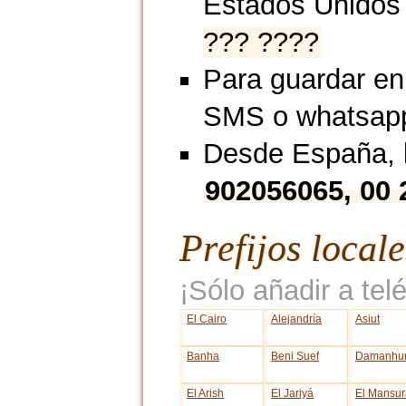
Estados Unidos
??? ????
Para guardar en
SMS o whatsap
Desde España, l
902056065, 00
Prefijos local
¡Sólo añadir a telé
El Cairo
Alejandría
Asiut
Banha
Beni Suef
Damanhu
El Arish
El Jariyá
El Mansur