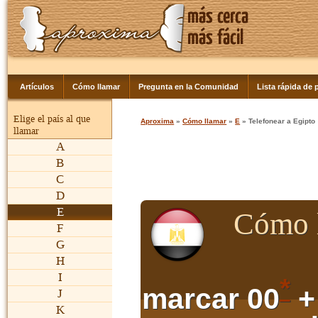
Artículos
Cómo llamar
Pregunta en la Comunidad
Lista rápida de p
Elige el país al que
Aproxima
»
Cómo llamar
»
E
» Telefonear a Egipto
llamar
A
B
C
D
E
Cómo l
F
G
H
I
*
marcar 00
+
J
K