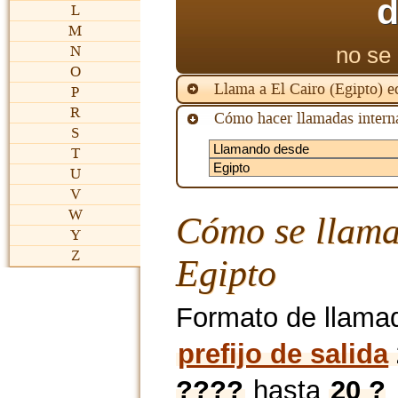
d
L
M
no se 
N
O
Llama a El Cairo (Egipto) 
P
R
Cómo hacer llamadas interna
S
T
U
V
W
Cómo se llama
Y
Z
Egipto
Formato de llama
prefijo de salida
????
hasta
20 ?