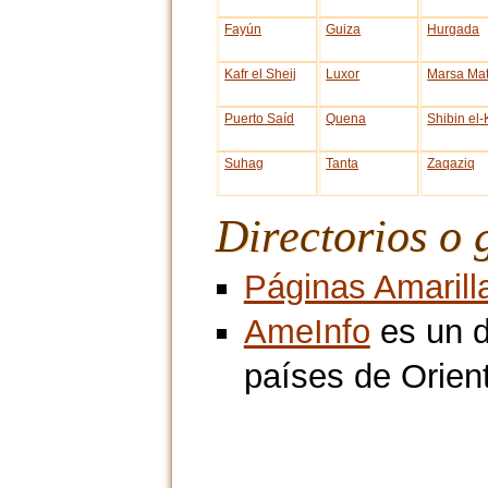
Fayún
Guiza
Hurgada
Kafr el Sheij
Luxor
Marsa Ma
Puerto Saíd
Quena
Shibin el
Suhag
Tanta
Zaqaziq
Directorios o 
Páginas Amarill
AmeInfo
es un d
países de Orient