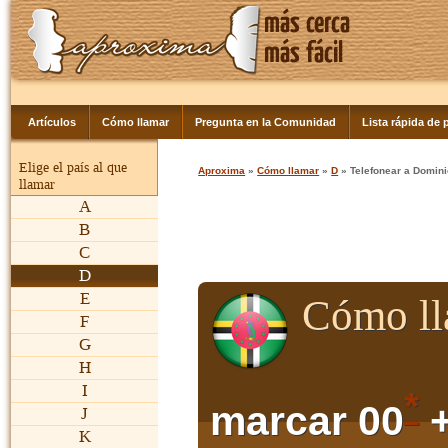
Artículos
Cómo llamar
Pregunta en la Comunidad
Lista rápida de p
Elige el país al que
Aproxima
»
Cómo llamar
»
D
» Telefonear a Domin
llamar
A
B
C
D
E
Cómo ll
F
G
H
I
*
marcar 00
+
J
K