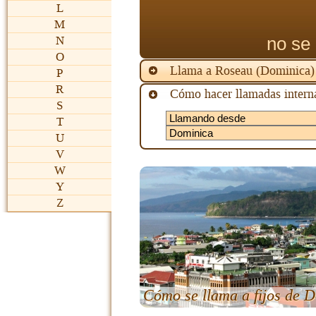
L
M
no se 
N
O
Llama a Roseau (Dominica)
P
R
Cómo hacer llamadas interna
S
T
U
V
W
Y
Z
Cómo se llama a fijos de 