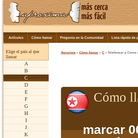
Artículos
Cómo llamar
Pregunta en la Comunidad
Lista rápida de p
Elige el país al que
Aproxima
»
Cómo llamar
»
C
» Telefonear a Corea 
llamar
A
B
C
D
E
Cómo ll
F
G
H
I
marcar 0
J
K