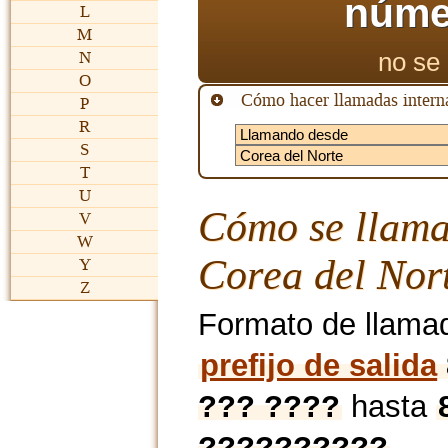
núme
L
M
no se 
N
O
Cómo hacer llamadas interna
P
R
S
T
U
Cómo se llama
V
W
Corea del Nor
Y
Z
Formato de llama
prefijo de salida
??? ????
hasta
??????????
.