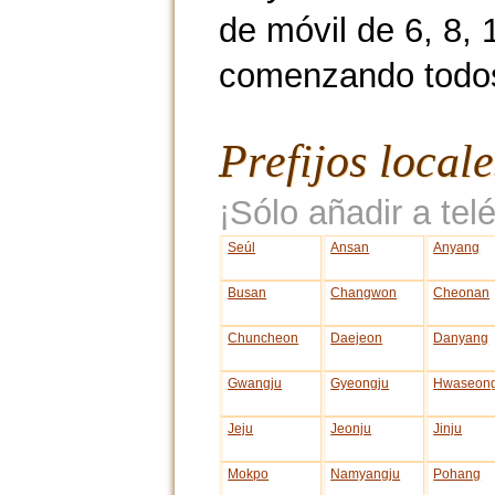
de móvil de 6, 8, 
comenzando todos
Prefijos local
¡Sólo añadir a telé
Seúl
Ansan
Anyang
Busan
Changwon
Cheonan
Chuncheon
Daejeon
Danyang
Gwangju
Gyeongju
Hwaseon
Jeju
Jeonju
Jinju
Mokpo
Namyangju
Pohang