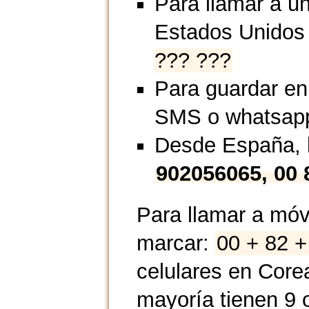
Para llamar a u
Estados Unidos
??? ???
Para guardar en
SMS o whatsap
Desde España, l
902056065, 00 
Para llamar a móv
marcar:
00 + 82 +
celulares en Corea
mayoría tienen 9 