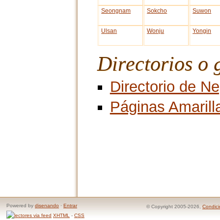
Seongnam
Sokcho
Suwon
Ulsan
Wonju
Yongin
Directorios o 
Directorio de N
Páginas Amarill
Powered by
disenando
·
Entrar
© Copyright 2005-2026,
Condici
XHTML
-
CSS