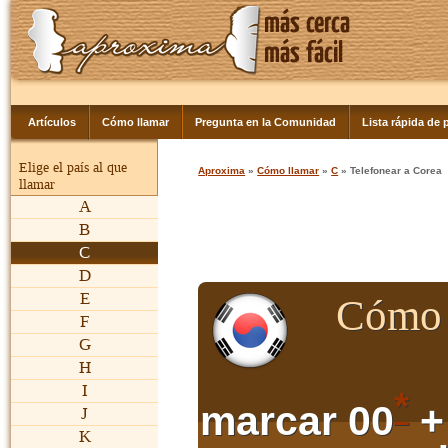
Artículos
Cómo llamar
Pregunta en la Comunidad
Lista rápida de p
Elige el país al que
Aproxima
»
Cómo llamar
»
C
» Telefonear a Corea
llamar
A
B
C
D
E
Cómo 
F
G
H
I
*
marcar 00
+
J
K