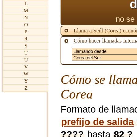
d
L
M
no se 
N
O
Llama a Seúl (Corea) econ
P
R
Cómo hacer llamadas interna
S
T
U
V
W
Cómo se llama
Y
Z
Corea
Formato de llama
prefijo de salida
????
hasta
82 ?