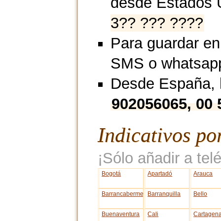
desde Estados 
3?? ??? ????
Para guardar en
SMS o whatsap
Desde España, l
902056065, 00
Indicativos po
¡Sólo añadir a telé
Bogotá
Apartadó
Arauca
Barrancabermeja
Barranquilla
Bello
Buenaventura
Cali
Cartagen