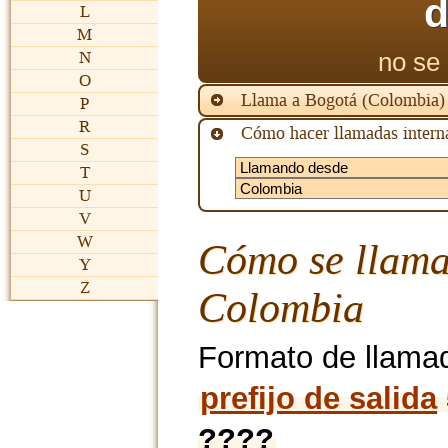
d
L
M
no se 
N
O
Llama a Bogotá (Colombia)
P
R
Cómo hacer llamadas interna
S
T
U
V
W
Cómo se llama
Y
Z
Colombia
Formato de llama
prefijo de salida
????