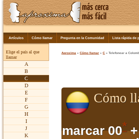
Artículos
Cómo llamar
Pregunta en la Comunidad
Lista rápida de p
Elige el país al que
Aproxima
»
Cómo llamar
»
C
» Telefonear a Colom
llamar
A
B
C
D
E
Cómo ll
F
G
H
I
*
marcar 00
+
J
K