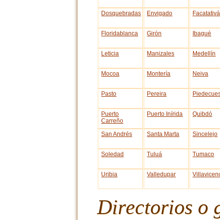
Dosquebradas
Envigado
Facatativ
Floridablanca
Girón
Ibagué
Leticia
Manizales
Medellín
Mocoa
Montería
Neiva
Pasto
Pereira
Piedecues
Puerto
Puerto Inírida
Quibdó
Carreño
San Andrés
Santa Marta
Sincelejo
Soledad
Tuluá
Tumaco
Uribia
Valledupar
Villavicen
Directorios o 