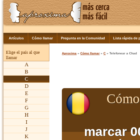
Artículos
Cómo llamar
Pregunta en la Comunidad
Lista rápida de p
Elige el país al que
Aproxima
»
Cómo llamar
»
C
» Telefonear a Chad
llamar
A
B
C
D
E
Cómo 
F
G
H
I
marcar 0
J
K