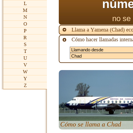
núme
L
M
no se 
N
O
Llama a Yamena (Chad) ec
P
R
Cómo hacer llamadas interna
S
T
U
V
W
Y
Z
Cómo se llama a Chad