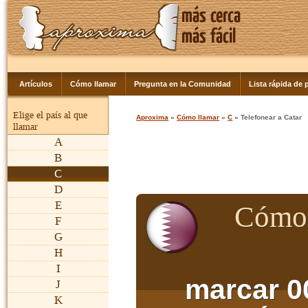
Artículos
Cómo llamar
Pregunta en la Comunidad
Lista rápida de p
Elige el país al que
Aproxima
»
Cómo llamar
»
C
» Telefonear a Catar
llamar
A
B
C
D
E
Cómo 
F
G
H
I
marcar 0
J
K