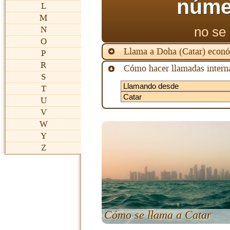
núme
L
M
no se 
N
O
Llama a Doha (Catar) econ
P
R
Cómo hacer llamadas interna
S
T
U
V
W
Y
Z
Cómo se llama a Catar