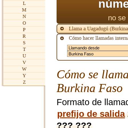
núme
L
M
no se 
N
O
Llama a Uagadugú (Burkina
P
R
Cómo hacer llamadas interna
S
T
U
V
W
Cómo se llama
Y
Z
Burkina Faso
Formato de llama
prefijo de salida
??? ???