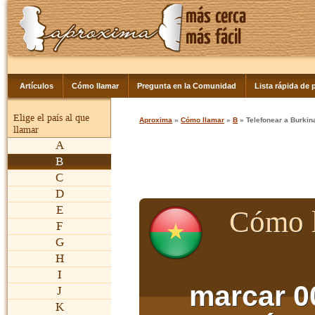
Artículos
Cómo llamar
Pregunta en la Comunidad
Lista rápida de p
Elige el país al que
Aproxima
»
Cómo llamar
»
B
» Telefonear a Burkin
llamar
A
B
C
D
E
Cómo l
F
G
H
I
marcar 0
J
K