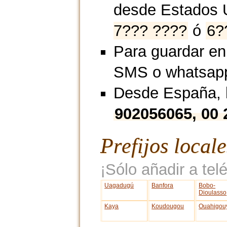
desde Estados 
7??? ????
ó
6?
Para guardar en
SMS o whatsap
Desde España, l
902056065, 00
Prefijos local
¡Sólo añadir a telé
Uagadugú
Banfora
Bobo-
Dioulasso
Kaya
Koudougou
Ouahigou