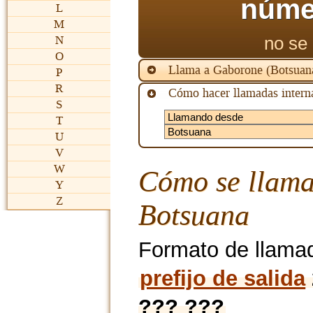
núme
L
M
no se 
N
O
Llama a Gaborone (Botsuan
P
R
Cómo hacer llamadas interna
S
T
U
V
W
Cómo se llama
Y
Z
Botsuana
Formato de llama
prefijo de salida
??? ???