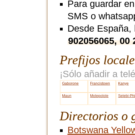
Para guardar en
SMS o whatsap
Desde España, l
902056065, 00
Prefijos local
¡Sólo añadir a telé
Gaborone
Francistown
Kanye
Maun
Molepolole
Selebi-Ph
Directorios o 
Botswana Yello