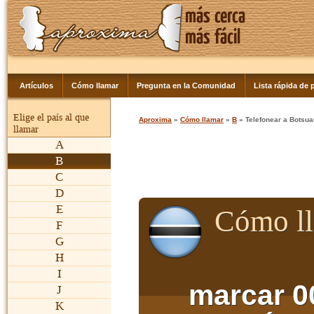
Artículos
Cómo llamar
Pregunta en la Comunidad
Lista rápida de p
Elige el país al que
Aproxima
»
Cómo llamar
»
B
» Telefonear a Botsu
llamar
A
B
C
D
E
Cómo ll
F
G
H
I
marcar 0
J
K