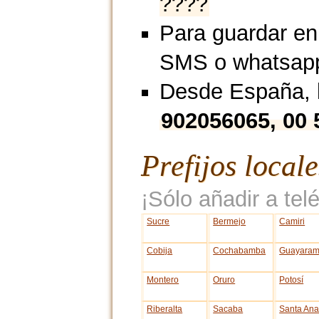
????
Para guardar en
SMS o whatsap
Desde España, l
902056065, 00
Prefijos local
¡Sólo añadir a telé
Sucre
Bermejo
Camiri
Cobija
Cochabamba
Guayaram
Montero
Oruro
Potosí
Riberalta
Sacaba
Santa An