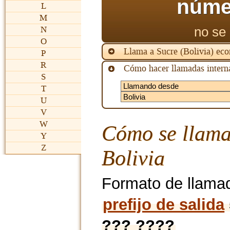
núme
L
M
no se 
N
O
Llama a Sucre (Bolivia) ec
P
R
Cómo hacer llamadas interna
S
T
U
V
W
Cómo se llama
Y
Z
Bolivia
Formato de llama
prefijo de salida
??? ????