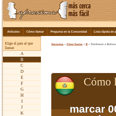
Artículos
Cómo llamar
Pregunta en la Comunidad
Lista rápida de p
Elige el país al que
Aproxima
»
Cómo llamar
»
B
» Telefonear a Bolivia
llamar
A
B
C
D
E
Cómo l
F
G
H
I
marcar 0
J
K