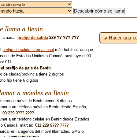
e llama a Benín
Hacer una co
 llamada:
prefijo de salida
229 ?? ??? ???
el
prefijo de salida internacional
más habitual, aunque
mas desde Estados Unidos o Canadá, sustituye el 00
por 011
 el prefijo de país de Benín
ijo de ciudad/provincia tiene 2 dígitos
ono fijo tiene 6 dígitos
lamar a móviles en Benín
eros de móvil de Benín tienen 8 dígitos.
lamar a un teléfono móvil en Benín desde España,
:
00 229 9??? ????
amar a un teléfono celular en Benín desde Estados
 ó Canadá, marcar:
011 229 9??? ????
uardar en la agenda del móvil (llamadas, SMS o