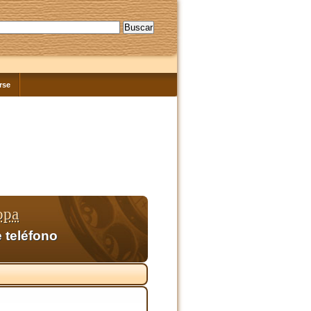
rse
opa
 teléfono