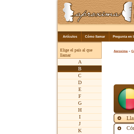
Artículos
Cómo llamar
Pregunta en 
Elige el país al que
Aproxima
»
C
llamar
A
B
C
D
E
F
G
H
I
Lla
J
Cóm
K