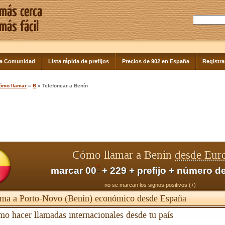
la Comunidad
Lista rápida de prefijos
Precios de 902 en España
Registra
ómo llamar
»
B
» Telefonear a Benín
Cómo llamar a Benín
desde Eur
*
marcar 00
+ 229 + prefijo + número de
no se marcan los signos positivos (+)
ma a Porto-Novo (Benín) económico desde España
o hacer llamadas internacionales desde tu país