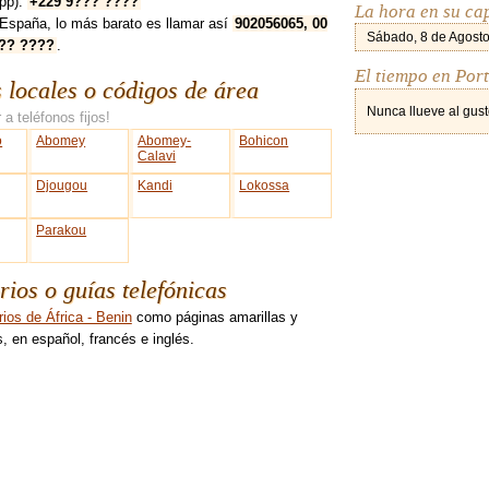
pp):
+229 9??? ????
La hora en su ca
España, lo más barato es llamar así
902056065, 00
Sábado, 8 de Agosto
??? ????
.
El tiempo en Por
s locales o códigos de área
Nunca llueve al gust
 a teléfonos fijos!
o
Abomey
Abomey-
Bohicon
Calavi
Djougou
Kandi
Lokossa
Parakou
rios o guías telefónicas
rios de África - Benin
como páginas amarillas y
, en español, francés e inglés.