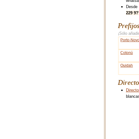
whatsa
Desde 
229 9
Prefijo
¡Sólo añadir
Porto-Nov
Cotonú
Ouidah
Directo
Directo
blancas