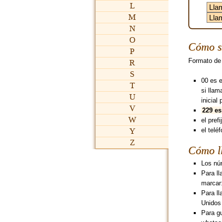
L
M
N
O
Cómo s
P
Formato de
R
S
00 es 
T
si lla
U
inicial 
V
229 es
W
el pref
Y
el teléf
Z
Cómo l
Los núm
Para l
marcar
Para ll
Unidos
Para g