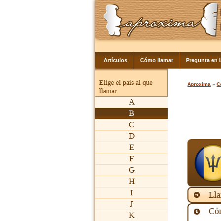
Artículos
Cómo llamar
Pregunta en 
Elige el país al que
Aproxima
»
C
llamar
A
B
C
D
E
F
G
H
I
Lla
J
Cóm
K