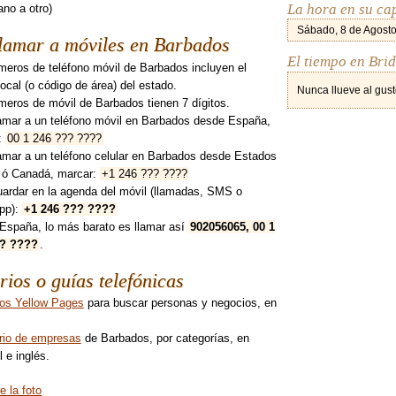
La hora en su ca
no a otro)
Sábado, 8 de Agosto
lamar a móviles en Barbados
El tiempo en Bri
meros de teléfono móvil de Barbados incluyen el
 local (o código de área) del estado.
Nunca llueve al gust
meros de móvil de Barbados tienen 7 dígitos.
lamar a un teléfono móvil en Barbados desde España,
:
00 1 246 ??? ????
amar a un teléfono celular en Barbados desde Estados
 ó Canadá, marcar:
+1 246 ??? ????
uardar en la agenda del móvil (llamadas, SMS o
pp):
+1 246 ??? ????
España, lo más barato es llamar así
902056065, 00 1
?? ????
.
rios o guías telefónicas
os Yellow Pages
para buscar personas y negocios, en
orio de empresas
de Barbados, por categorías, en
 e inglés.
e la foto