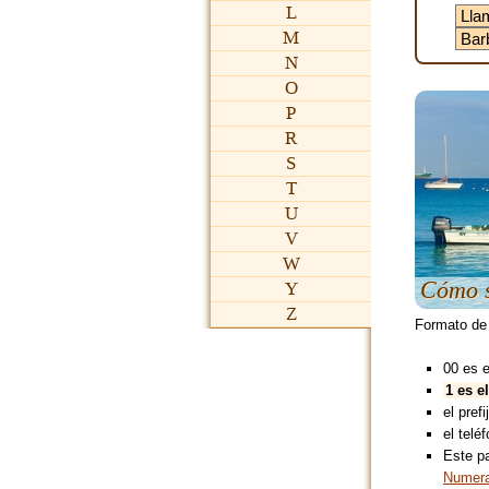
L
M
N
O
P
R
S
T
U
V
W
Cómo s
Y
Z
Formato de
00 es 
1 es e
el pref
el teléf
Este p
Numera