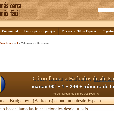
la Comunidad
Lista rápida de prefijos
Precios de 902 en España
Registra
ómo llamar
»
B
» Telefonear a Barbados
Cómo llamar a Barbados
desde E
*
marcar 00
+ 1 + 246 + número de t
no se marcan los signos positivos (+)
ma a Bridgetown (Barbados) económico desde España
o hacer llamadas internacionales desde tu país