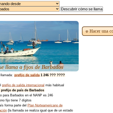
Hacer una co
e llama a fijos de Barbados
 llamada:
prefijo de salida
1 246 ??? ????
el
prefijo de salida internacional
más habitual
l prefijo de país de Barbados
ijo para Barbados en el NANP es 246
ono fijo tiene 7 dígitos
aís forma parte del
Plan Norteamericano de
ción
(la llamada se realiza igual que de un estado