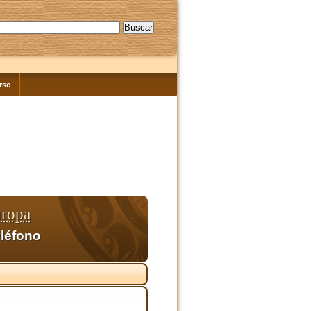
rse
uropa
eléfono