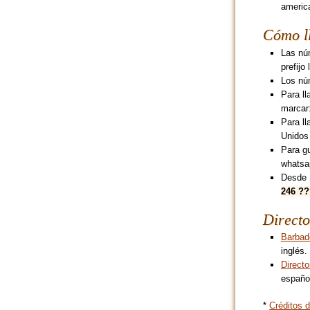
america
Cómo l
Las nú
prefijo
Los nú
Para l
marcar
Para ll
Unidos
Para g
whatsa
Desde 
246 ?
Directo
Barbad
inglés.
Direct
español
*
Créditos d