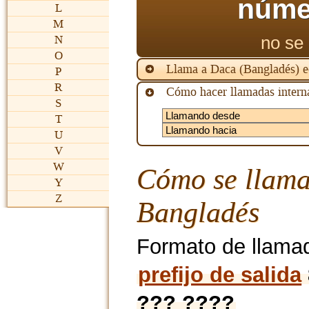
núme
L
M
no se 
N
O
Llama a Daca (Bangladés) 
P
R
Cómo hacer llamadas interna
S
T
U
V
W
Cómo se llama
Y
Z
Bangladés
Formato de llama
prefijo de salida
??? ????