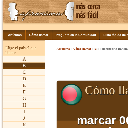
Artículos
Cómo llamar
Pregunta en la Comunidad
Lista rápida de p
Elige el país al que
Aproxima
»
Cómo llamar
»
B
» Telefonear a Bangl
llamar
A
B
C
D
E
Cómo ll
F
G
H
I
marcar 0
J
K