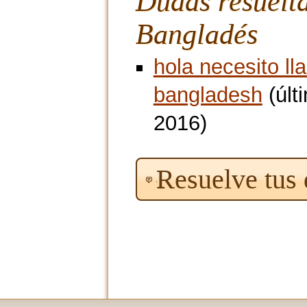
Dudas resuelt
Bangladés
hola necesito ll
bangladesh
(últ
2016)
Resuelve tus