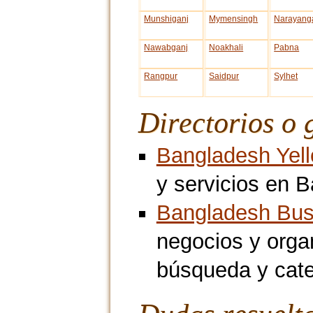
Munshiganj
Mymensingh
Narayang
Nawabganj
Noakhali
Pabna
Rangpur
Saidpur
Sylhet
Directorios o 
Bangladesh Yel
y servicios en B
Bangladesh Busi
negocios y orga
búsqueda y cate