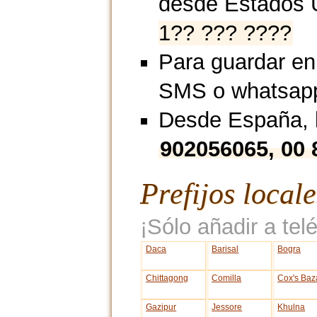
desde Estados 
1?? ??? ????
Para guardar en
SMS o whatsap
Desde España, l
902056065, 00
Prefijos local
¡Sólo añadir a telé
Daca
Barisal
Bogra
Chittagong
Comilla
Cox's Baz
Gazipur
Jessore
Khulna