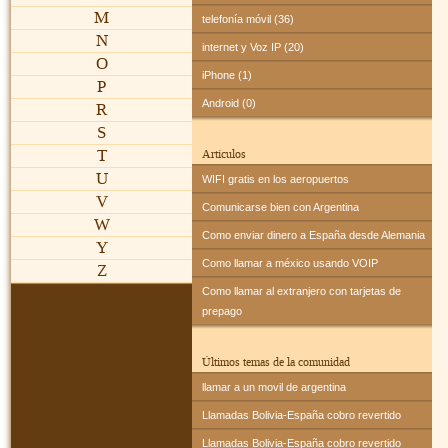
M
telefonía móvil (36)
N
internet y Voz IP (20)
O
iPhone (1)
P
Android (0)
R
S
T
Artículos
U
WIFI gratis en los aeropuertos
V
Comunicarse bien con Argentina
W
Como enviar dinero a España desde Alemania
Y
Como llamar a méxico usando VOIP
Z
Como llamar al extranjero con tarjetas de
prepago
Últimos temas de la comunidad
llamar a un movil de argentina
Llamadas Bolivia-España cobro revertido
Llamadas Bolivia-España cobro revertido