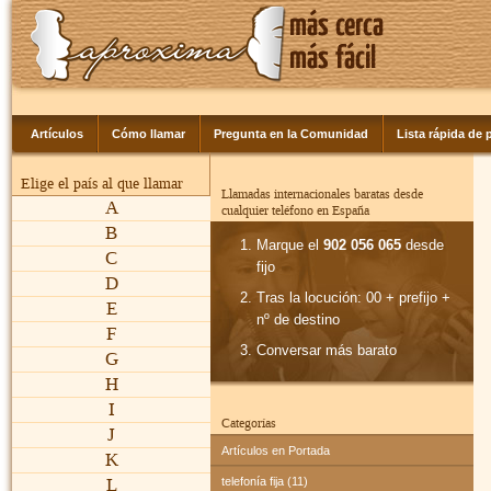
Artículos
Cómo llamar
Pregunta en la Comunidad
Lista rápida de p
Elige el país al que llamar
Llamadas internacionales baratas desde
A
cualquier teléfono en España
B
Marque el
902 056 065
desde
C
fijo
D
Tras la locución: 00 + prefijo +
E
nº de destino
F
Conversar más barato
G
H
I
Categorías
J
Artículos en Portada
K
L
telefonía fija (11)