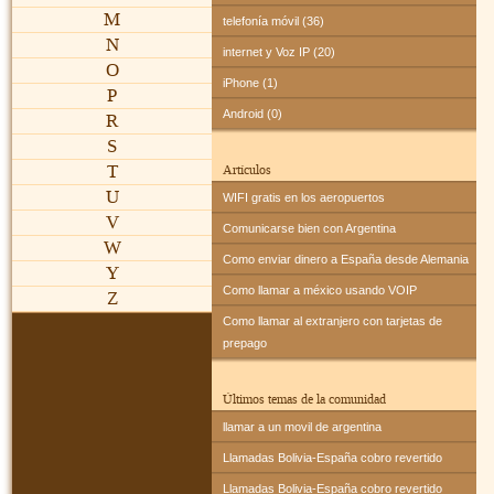
M
telefonía móvil (36)
N
internet y Voz IP (20)
O
iPhone (1)
P
Android (0)
R
S
T
Artículos
U
WIFI gratis en los aeropuertos
V
Comunicarse bien con Argentina
W
Como enviar dinero a España desde Alemania
Y
Como llamar a méxico usando VOIP
Z
Como llamar al extranjero con tarjetas de
prepago
Últimos temas de la comunidad
llamar a un movil de argentina
Llamadas Bolivia-España cobro revertido
Llamadas Bolivia-España cobro revertido