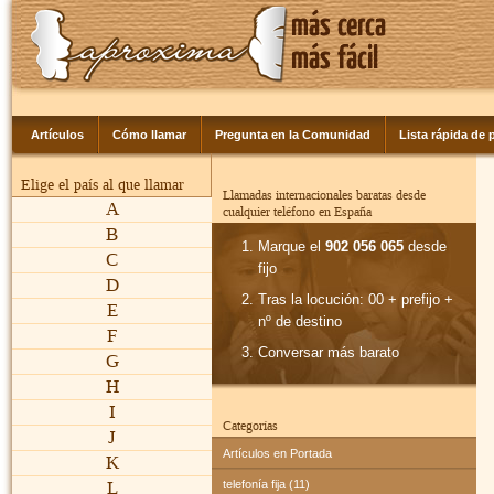
Artículos
Cómo llamar
Pregunta en la Comunidad
Lista rápida de p
Elige el país al que llamar
Llamadas internacionales baratas desde
A
cualquier teléfono en España
B
Marque el
902 056 065
desde
C
fijo
D
Tras la locución: 00 + prefijo +
E
nº de destino
F
Conversar más barato
G
H
I
Categorías
J
Artículos en Portada
K
L
telefonía fija (11)