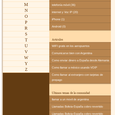
M
telefonía móvil (36)
N
internet y Voz IP (20)
O
iPhone (1)
P
Android (0)
R
S
T
Artículos
U
WIFI gratis en los aeropuertos
V
Comunicarse bien con Argentina
W
Como enviar dinero a España desde Alemania
Y
Como llamar a méxico usando VOIP
Z
Como llamar al extranjero con tarjetas de
prepago
Últimos temas de la comunidad
llamar a un movil de argentina
Llamadas Bolivia-España cobro revertido
Llamadas Bolivia-España cobro revertido