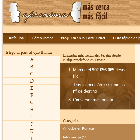
Artículos
Cómo llamar
Pregunta en la Comunidad
Lista rápida de p
Elige el país al que llamar
Llamadas internacionales baratas desde
A
cualquier teléfono en España
B
Marque el
902 056 065
desde
C
fijo
D
Tras la locución: 00 + prefijo +
E
nº de destino
F
Conversar más barato
G
H
I
Categorías
J
Artículos en Portada
K
L
telefonía fija (11)