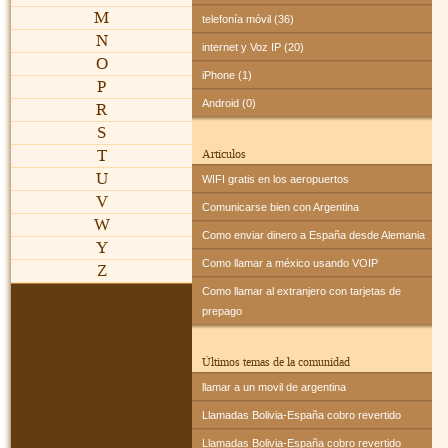
M
telefonía móvil (36)
N
internet y Voz IP (20)
O
iPhone (1)
P
Android (0)
R
S
T
Artículos
U
WIFI gratis en los aeropuertos
V
Comunicarse bien con Argentina
W
Como enviar dinero a España desde Alemania
Y
Como llamar a méxico usando VOIP
Z
Como llamar al extranjero con tarjetas de
prepago
Últimos temas de la comunidad
llamar a un movil de argentina
Llamadas Bolivia-España cobro revertido
Llamadas Bolivia-España cobro revertido