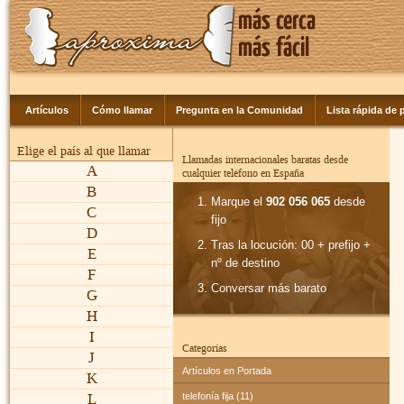
Artículos
Cómo llamar
Pregunta en la Comunidad
Lista rápida de p
Elige el país al que llamar
Llamadas internacionales baratas desde
A
cualquier teléfono en España
B
Marque el
902 056 065
desde
C
fijo
D
Tras la locución: 00 + prefijo +
E
nº de destino
F
Conversar más barato
G
H
I
Categorías
J
Artículos en Portada
K
L
telefonía fija (11)