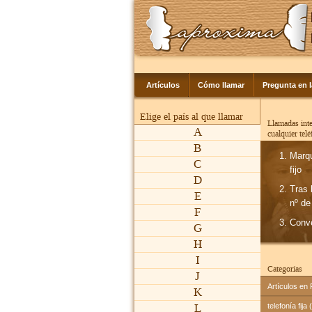
Artículos
Cómo llamar
Pregunta en 
Elige el país al que llamar
Llamadas inte
A
cualquier tel
B
Marq
C
fijo
D
Tras 
E
nº de
F
Conv
G
H
I
Categorías
J
Artículos en
K
L
telefonía fija 