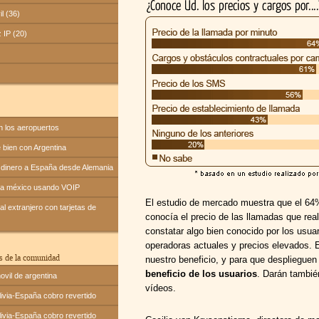
il (36)
z IP (20)
n los aeropuertos
bien con Argentina
dinero a España desde Alemania
 a méxico usando VOIP
El estudio de mercado muestra que el 64%
l extranjero con tarjetas de
conocía el precio de las llamadas que rea
constatar algo bien conocido por los usua
operadoras actuales y precios elevados. 
s de la comunidad
nuestro beneficio, y para que despliegue
beneficio de los usuarios
. Darán tambié
ovil de argentina
vídeos.
ivia-España cobro revertido
ivia-España cobro revertido