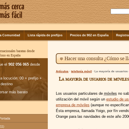
la Comunidad
Lista rápida de prefijos
Precios de 902 en España
Registra
rnacionales baratas desde
éfono en España
Hacer una consulta ¿Cómo se ll
ue el
902 056 065
desde
Artículos
·
telefonía móvil
· La mayoría de usuarios
La mayoría de usuarios de móvile
la locución: 00 + prefijo +
 destino
ersar más barato
Los usuarios particulares de
móviles
no sab
utilización del móvil según un
estudio de us
empresa de móviles
(aunque no especifican 
Ésta empresa, llamada Yoigo, por fín vendr
Orange para las navidades de este año 200
 Portada
(11)