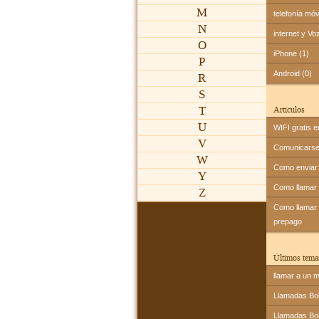
M
telefonía móv
N
internet y Vo
O
iPhone (1)
P
Android (0)
R
S
T
Artículos
U
WIFI gratis e
V
Comunicarse 
W
Como enviar 
Y
Como llamar
Z
Como llamar a
prepago
Últimos tema
llamar a un m
Llamadas Bol
Llamadas Bol