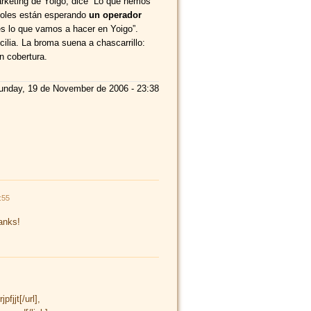
arketing de Yoigo, dice “Lo que hemos
ñoles están esperando
un operador
es lo que vamos a hacer en Yoigo”.
ilia. La broma suena a chascarrillo:
n cobertura.
nday, 19 de November de 2006 - 23:38
:55
anks!
pfjjt[/url],