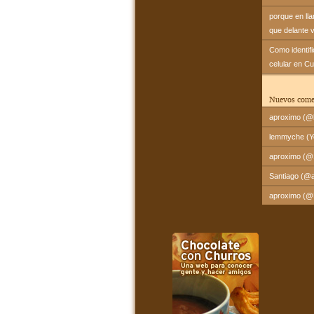
porque en ll
que delante 
Como identif
celular en C
Nuevos come
aproximo (@l
lemmyche (Yo
aproximo (@Sa
Santiago (@a
aproximo (@Fr