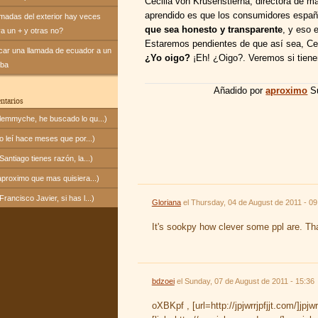
Cecilia von Krusenstierna, directora de m
aprendido es que los consumidores espa
amadas del exterior hay veces
que sea honesto y transparente
, y eso 
va un + y otras no?
Estaremos pendientes de que así sea, Cec
icar una llamada de ecuador a un
¿Yo oigo?
¡Eh! ¿Oigo?. Veremos si tiene
uba
Añadido por
aproximo
Su
ntarios
emmyche, he buscado lo qu...)
 leí hace meses que por...)
ntiago tienes razón, la...)
proximo que mas quisiera...)
ancisco Javier, si has l...)
Gloriana
el
Thursday, 04 de August de 2011 - 09
It's sookpy how clever some ppl are. Th
bdzoei
el
Sunday, 07 de August de 2011 - 15:36
oXBKpf , [url=http://jpjwrrjpfjjt.com/]jpjwrrj