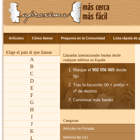
Artículos
Cómo llamar
Pregunta en la Comunidad
Lista rápida de p
Elige el país al que llamar
Llamadas internacionales baratas desde
A
cualquier teléfono en España
B
Marque el
902 056 065
desde
C
fijo
D
Tras la locución: 00 + prefijo +
E
nº de destino
F
Conversar más barato
G
H
I
Categorías
J
Artículos en Portada
K
L
telefonía fija (11)