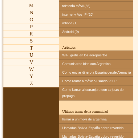
M
telefonía móvil (36)
N
internet y Voz IP (20)
O
iPhone (1)
P
Android (0)
R
S
T
Artículos
U
WIFI gratis en los aeropuertos
V
Comunicarse bien con Argentina
W
Como enviar dinero a España desde Alemania
Y
Como llamar a méxico usando VOIP
Z
Como llamar al extranjero con tarjetas de
prepago
Últimos temas de la comunidad
llamar a un movil de argentina
Llamadas Bolivia-España cobro revertido
Llamadas Bolivia-España cobro revertido