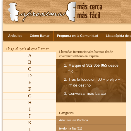
Artículos
Cómo llamar
Pregunta en la Comunidad
Lista rápida de p
Elige el país al que llamar
Llamadas internacionales baratas desde
A
cualquier teléfono en España
B
Marque el
902 056 065
desde
C
fijo
D
Tras la locución: 00 + prefijo +
E
nº de destino
F
Conversar más barato
G
H
I
Categorías
J
Artículos en Portada
K
L
telefonía fija (11)