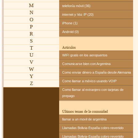
M
telefonía móvil (36)
N
internet y Voz IP (20)
O
iPhone (1)
P
Android (0)
R
S
T
Artículos
U
WIFI gratis en los aeropuertos
V
Comunicarse bien con Argentina
W
Como enviar dinero a España desde Alemania
Y
Como llamar a méxico usando VOIP
Z
Como llamar al extranjero con tarjetas de
prepago
Últimos temas de la comunidad
llamar a un movil de argentina
Llamadas Bolivia-España cobro revertido
Llamadas Bolivia-España cobro revertido