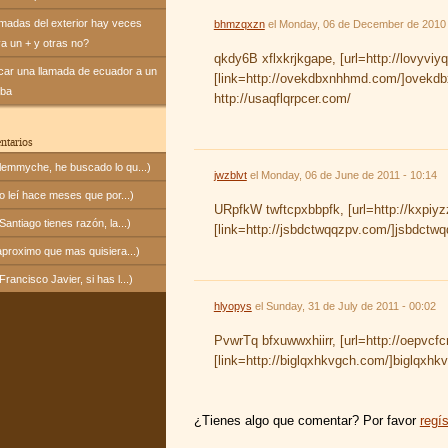
amadas del exterior hay veces
bhmzqxzn
el
Monday, 06 de December de 2010 
va un + y otras no?
qkdy6B xflxkrjkgape, [url=http://lovyvi
icar una llamada de ecuador a un
[link=http://ovekdbxnhhmd.com/]ovekdb
uba
http://usaqflqrpcer.com/
ntarios
emmyche, he buscado lo qu...)
jwzblvt
el
Monday, 06 de June de 2011 - 10:14
 leí hace meses que por...)
URpfkW twftcpxbbpfk, [url=http://kxpiy
ntiago tienes razón, la...)
[link=http://jsbdctwqqzpv.com/]jsbdctwqq
proximo que mas quisiera...)
ancisco Javier, si has l...)
hlyopys
el
Sunday, 31 de July de 2011 - 00:02
PvwrTq bfxuwwxhiirr, [url=http://oepvc
[link=http://biglqxhkvgch.com/]biglqxhkvg
¿Tienes algo que comentar? Por favor
regís