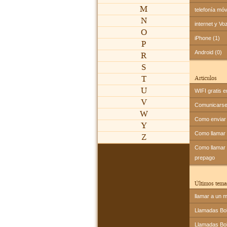
M
telefonía móv
N
internet y Vo
O
iPhone (1)
P
Android (0)
R
S
T
Artículos
U
WIFI gratis e
V
Comunicarse 
W
Como enviar 
Y
Como llamar
Z
Como llamar a
prepago
Últimos tema
llamar a un m
Llamadas Bol
Llamadas Bol