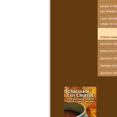
porque en ll
que delante 
Como identif
celular en C
Nuevos come
aproximo (@l
lemmyche (Yo
aproximo (@Sa
Santiago (@a
aproximo (@Fr