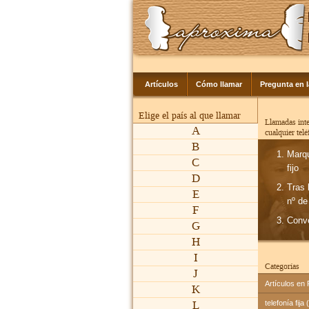
Artículos
Cómo llamar
Pregunta en 
Elige el país al que llamar
Llamadas inte
A
cualquier tel
B
Marq
C
fijo
D
Tras 
E
nº de
F
Conv
G
H
I
Categorías
J
Artículos en
K
L
telefonía fija 