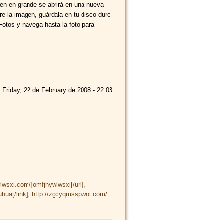
gen en grande se abrirá en una nueva
e la imagen, guárdala en tu disco duro
Fotos y navega hasta la foto para
o
Friday, 22 de February de 2008 - 22:03
lwsxi.com/]omfjhywlwsxi[/url],
uhua[/link], http://zgcyqmsspwoi.com/