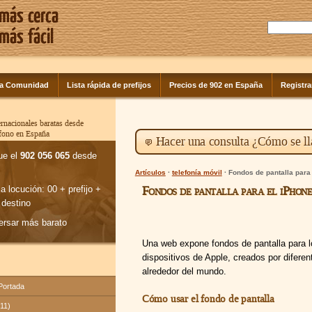
la Comunidad
Lista rápida de prefijos
Precios de 902 en España
Registra
rnacionales baratas desde
éfono en España
Hacer una consulta ¿Cómo se ll
ue el
902 056 065
desde
Artículos
·
telefonía móvil
· Fondos de pantalla para
Fondos de pantalla para el iPhon
la locución: 00 + prefijo +
 destino
ersar más barato
Una web expone fondos de pantalla para l
dispositivos de Apple, creados por diferen
alrededor del mundo.
 Portada
Cómo usar el fondo de pantalla
(11)