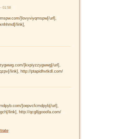
- 01:58
yqmspw.com/]lovyviyqmspw[/url],
xnhhmd[/link],
zzygwwg.com/]kxpiyzzygwwg[/url],
zpv[/link], http://ptapidhvtkdl.com/
fcmdpyb.com/]oepvcfcmdpyb[/url],
ch[/link], http://qcglljgooofa.com/
trate