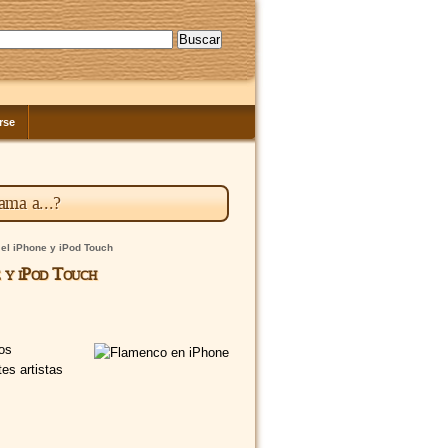
rse
ama a...?
 el iPhone y iPod Touch
e y iPod Touch
os
tes artistas