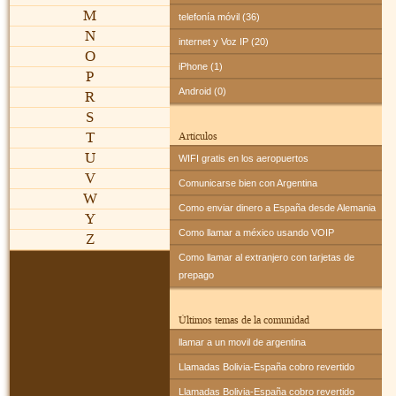
M
telefonía móvil (36)
N
internet y Voz IP (20)
O
iPhone (1)
P
Android (0)
R
S
T
Artículos
U
WIFI gratis en los aeropuertos
V
Comunicarse bien con Argentina
W
Como enviar dinero a España desde Alemania
Y
Como llamar a méxico usando VOIP
Z
Como llamar al extranjero con tarjetas de
prepago
Últimos temas de la comunidad
llamar a un movil de argentina
Llamadas Bolivia-España cobro revertido
Llamadas Bolivia-España cobro revertido