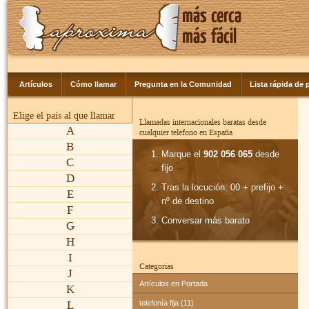
Artículos
Cómo llamar
Pregunta en la Comunidad
Lista rápida de p
Elige el país al que llamar
Llamadas internacionales baratas desde
A
cualquier teléfono en España
B
Marque el
902 056 065
desde
C
fijo
D
Tras la locución: 00 + prefijo +
E
nº de destino
F
Conversar más barato
G
H
I
Categorías
J
Artículos en Portada
K
L
telefonía fija (11)