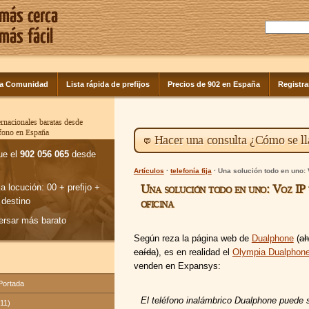
la Comunidad
Lista rápida de prefijos
Precios de 902 en España
Registra
rnacionales baratas desde
éfono en España
Hacer una consulta ¿Cómo se ll
ue el
902 056 065
desde
Artículos
·
telefonía fija
· Una solución todo en uno: 
Una solución todo en uno: Voz IP
la locución: 00 + prefijo +
 destino
oficina
ersar más barato
Según reza la página web de
Dualphone
(
ah
caída
), es en realidad el
Olympia Dualphon
venden en Expansys:
 Portada
El teléfono inalámbrico Dualphone puede 
(11)