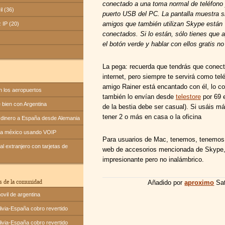
conectado a una toma normal de teléfono 
il (36)
puerto USB del PC. La pantalla muestra si
amigos que también utilizan Skype están
z IP (20)
conectados. Si lo están, sólo tienes que a
el botón verde y hablar con ellos gratis 
La pega: recuerda que tendrás que conec
internet, pero siempre te servirá como te
amigo Rainer está encantado con él, lo c
n los aeropuertos
también lo envían desde
telestore
por 69 e
bien con Argentina
de la bestia debe ser casual). Si usáis m
tener 2 o más en casa o la oficina
dinero a España desde Alemania
 a méxico usando VOIP
Para usuarios de Mac, tenemos, tenemos 
l extranjero con tarjetas de
web de accesorios mencionada de Skype, 
impresionante pero no inalámbrico.
s de la comunidad
Añadido por
aproximo
Sat
ovil de argentina
ivia-España cobro revertido
ivia-España cobro revertido