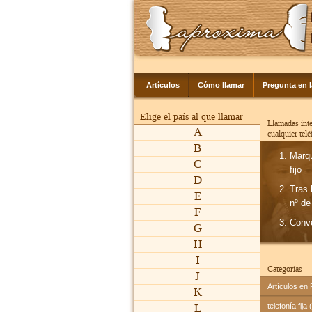
Artículos
Cómo llamar
Pregunta en 
Elige el país al que llamar
Llamadas inte
A
cualquier tel
B
Marq
C
fijo
D
Tras 
E
nº de
F
Conv
G
H
I
Categorías
J
Artículos en
K
L
telefonía fija 