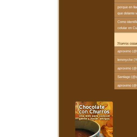
porque en ll
que delante 
Como identif
celular en C
Nuevos come
aproximo (@l
lemmyche (Yo
aproximo (@Sa
Santiago (@a
aproximo (@Fr