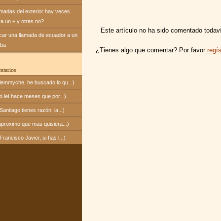
amadas del exterior hay veces
va un + y otras no?
Este artículo no ha sido comentado todav
icar una llamada de ecuador a un
uba
¿Tienes algo que comentar? Por favor
regís
ntarios
emmyche, he buscado lo qu...)
 leí hace meses que por...)
ntiago tienes razón, la...)
proximo que mas quisiera...)
ancisco Javier, si has l...)