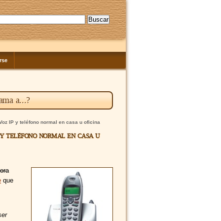
rse
ama a...?
Voz IP y teléfono normal en casa u oficina
 y teléfono normal en casa u
ora
e
que
ser