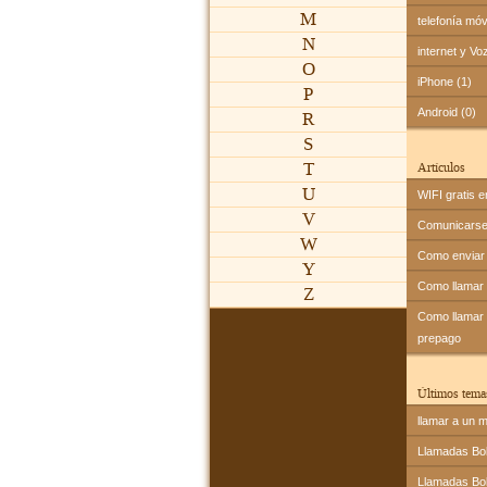
M
telefonía móv
N
internet y Vo
O
iPhone (1)
P
Android (0)
R
S
T
Artículos
U
WIFI gratis e
V
Comunicarse 
W
Como enviar 
Y
Como llamar
Z
Como llamar a
prepago
Últimos tema
llamar a un m
Llamadas Bol
Llamadas Bol