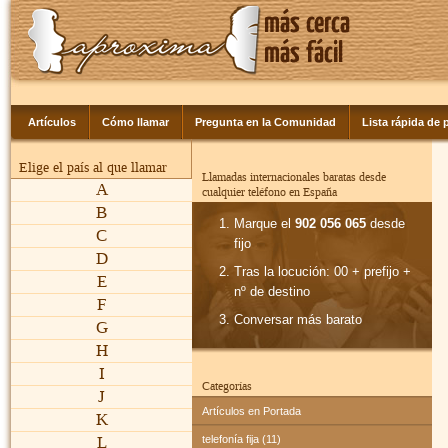
Artículos
Cómo llamar
Pregunta en la Comunidad
Lista rápida de p
Elige el país al que llamar
Llamadas internacionales baratas desde
A
cualquier teléfono en España
B
Marque el
902 056 065
desde
C
fijo
D
Tras la locución: 00 + prefijo +
E
nº de destino
F
Conversar más barato
G
H
I
Categorías
J
Artículos en Portada
K
L
telefonía fija (11)