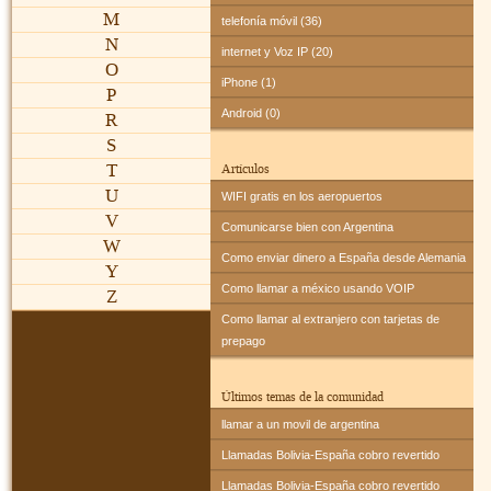
M
telefonía móvil (36)
N
internet y Voz IP (20)
O
iPhone (1)
P
Android (0)
R
S
T
Artículos
U
WIFI gratis en los aeropuertos
V
Comunicarse bien con Argentina
W
Como enviar dinero a España desde Alemania
Y
Como llamar a méxico usando VOIP
Z
Como llamar al extranjero con tarjetas de
prepago
Últimos temas de la comunidad
llamar a un movil de argentina
Llamadas Bolivia-España cobro revertido
Llamadas Bolivia-España cobro revertido