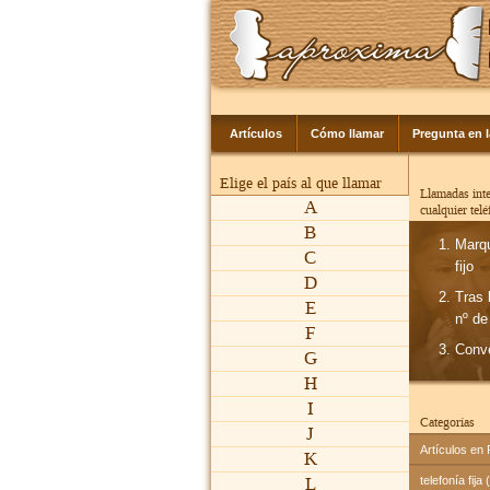
Artículos
Cómo llamar
Pregunta en 
Elige el país al que llamar
Llamadas inte
A
cualquier tel
B
Marq
C
fijo
D
Tras 
E
nº de
F
Conv
G
H
I
Categorías
J
Artículos en
K
L
telefonía fija 