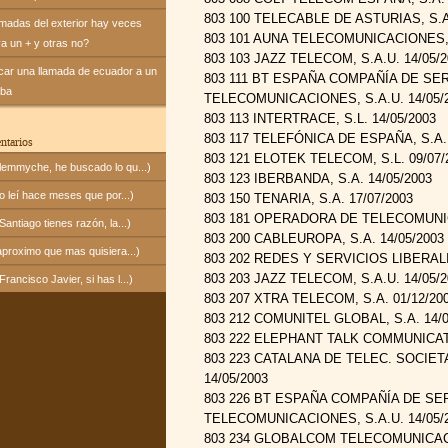
803 100 TELECABLE DE ASTURIAS, S.A.
amadas del exterior hay veces
803 101 AUNA TELECOMUNICACIONES, S
va un + y otras no?
803 103 JAZZ TELECOM, S.A.U. 14/05/2
icar una llamada de ecuador a un
803 111 BT ESPAÑA COMPAÑÍA DE SE
uba
TELECOMUNICACIONES, S.A.U. 14/05/
803 113 INTERTRACE, S.L. 14/05/2003
803 117 TELEFÓNICA DE ESPAÑA, S.A.U
ntarios
803 121 ELOTEK TELECOM, S.L. 09/07/
emmyche, he buscado lo qu...)
803 123 IBERBANDA, S.A. 14/05/2003
 leí hace meses que por...)
803 150 TENARIA, S.A. 17/07/2003
803 181 OPERADORA DE TELECOMUNIC
ntiago tienes razón, la...)
803 200 CABLEUROPA, S.A. 14/05/2003
proximo que mas quisiera...)
803 202 REDES Y SERVICIOS LIBERALI
803 203 JAZZ TELECOM, S.A.U. 14/05/2
ancisco Javier, si has l...)
803 207 XTRA TELECOM, S.A. 01/12/20
803 212 COMUNITEL GLOBAL, S.A. 14/0
803 222 ELEPHANT TALK COMMUNICATIO
803 223 CATALANA DE TELEC. SOCIET
14/05/2003
803 226 BT ESPAÑA COMPAÑÍA DE SE
TELECOMUNICACIONES, S.A.U. 14/05/
803 234 GLOBALCOM TELECOMUNICACIO