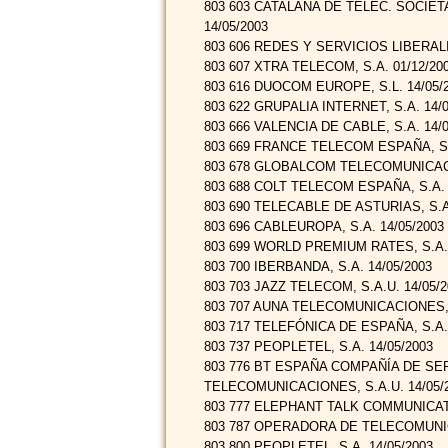
803 603 CATALANA DE TELEC. SOCIET
14/05/2003
803 606 REDES Y SERVICIOS LIBERALI
803 607 XTRA TELECOM, S.A. 01/12/20
803 616 DUOCOM EUROPE, S.L. 14/05/
803 622 GRUPALIA INTERNET, S.A. 14/0
803 666 VALENCIA DE CABLE, S.A. 14/0
803 669 FRANCE TELECOM ESPAÑA, S.A
803 678 GLOBALCOM TELECOMUNICACIO
803 688 COLT TELECOM ESPAÑA, S.A. 
803 690 TELECABLE DE ASTURIAS, S.A.
803 696 CABLEUROPA, S.A. 14/05/2003
803 699 WORLD PREMIUM RATES, S.A. 
803 700 IBERBANDA, S.A. 14/05/2003
803 703 JAZZ TELECOM, S.A.U. 14/05/2
803 707 AUNA TELECOMUNICACIONES, S
803 717 TELEFÓNICA DE ESPAÑA, S.A.U
803 737 PEOPLETEL, S.A. 14/05/2003
803 776 BT ESPAÑA COMPAÑÍA DE SE
TELECOMUNICACIONES, S.A.U. 14/05/
803 777 ELEPHANT TALK COMMUNICATIO
803 787 OPERADORA DE TELECOMUNIC
803 800 PEOPLETEL, S.A. 14/05/2003