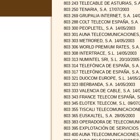
803 243 TELECABLE DE ASTURIAS, S.A.
803 250 TENARIA, S.A. 17/07/2003
803 269 GRUPALIA INTERNET, S.A. 14/0
803 288 COLT TELECOM ESPAÑA, S.A. 
803 300 PEOPLETEL, S.A. 14/05/2003
803 301 AUNA TELECOMUNICACIONES, S
803 303 METRORED, S.A. 14/05/2003
803 306 WORLD PREMIUM RATES, S.A. 
803 308 INTERTRACE, S.L. 14/05/2003
803 313 NUMINTEL SRI, S.L. 20/10/2005
803 314 TELEFÓNICA DE ESPAÑA, S.A.U
803 317 TELEFÓNICA DE ESPAÑA, S.A.U
803 321 DUOCOM EUROPE, S.L. 14/05/
803 323 IBERBANDA, S.A. 14/05/2003
803 333 VALENCIA DE CABLE, S.A. 14/0
803 343 FRANCE TELECOM ESPAÑA, S.A
803 345 ELOTEK TELECOM, S.L. 09/07/
803 355 TISCALI TELECOMUNICACIONES
803 365 EUSKALTEL, S.A. 28/05/2003
803 383 OPERADORA DE TELECOMUNIC
803 395 EXPLOTACIÓN DE SERVICIOS M
803 400 AUNA TELECOMUNICACIONES, S