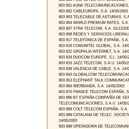
803 801 AUNA TELECOMUNICACIONES, S
803 802 CABLEUROPA, S.A. 14/05/2003
803 803 TELECABLE DE ASTURIAS, S.A.
803 804 WORLD PREMIUM RATES, S.A. 
803 807 XTRA TELECOM, S.A. 01/12/20
803 808 REDES Y SERVICIOS LIBERALI
803 817 TELEFÓNICA DE ESPAÑA, S.A.U
803 818 COMUNITEL GLOBAL, S.A. 14/0
803 822 GRUPALIA INTERNET, S.A. 14/0
803 828 DUOCOM EUROPE, S.L. 14/05/
803 833 JAZZ TELECOM, S.A.U. 14/05/2
803 838 VALENCIA DE CABLE, S.A. 14/0
803 843 GLOBALCOM TELECOMUNICACIO
803 853 ELEPHANT TALK COMMUNICATIO
803 869 IBERBANDA, S.A. 14/05/2003
803 876 FRANCE TELECOM ESPAÑA, S.A
803 886 BT ESPAÑA COMPAÑÍA DE SE
TELECOMUNICACIONES, S.A.U. 14/05/
803 888 COLT TELECOM ESPAÑA, S.A. 
803 889 CATALANA DE TELEC. SOCIET
14/05/2003
803 898 OPERADORA DE TELECOMUNIC