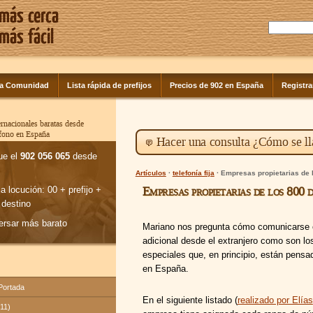
la Comunidad
Lista rápida de prefijos
Precios de 902 en España
Registra
rnacionales baratas desde
éfono en España
Hacer una consulta ¿Cómo se ll
ue el
902 056 065
desde
Artículos
·
telefonía fija
· Empresas propietarias de l
Empresas propietarias de los 800 d
la locución: 00 + prefijo +
 destino
ersar más barato
Mariano nos pregunta cómo comunicarse co
adicional desde el extranjero como son l
especiales que, en principio, están pensa
en España.
 Portada
En el siguiente listado (
realizado por Elías
(11)