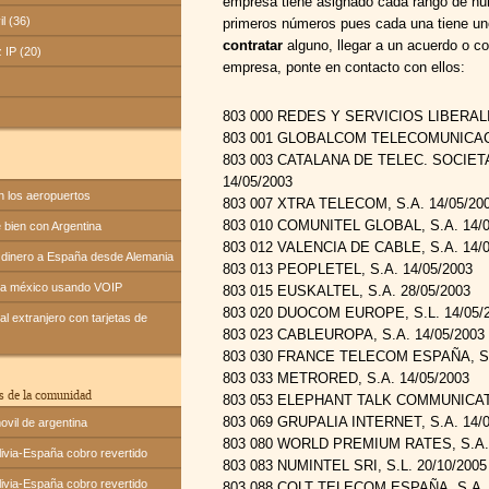
empresa tiene asignado cada rango de nú
il (36)
primeros números pues cada una tiene uno
contratar
alguno, llegar a un acuerdo o 
z IP (20)
empresa, ponte en contacto con ellos:
803 000 REDES Y SERVICIOS LIBERALI
803 001 GLOBALCOM TELECOMUNICACIO
803 003 CATALANA DE TELEC. SOCIET
14/05/2003
n los aeropuertos
803 007 XTRA TELECOM, S.A. 14/05/20
803 010 COMUNITEL GLOBAL, S.A. 14/0
bien con Argentina
803 012 VALENCIA DE CABLE, S.A. 14/0
dinero a España desde Alemania
803 013 PEOPLETEL, S.A. 14/05/2003
 a méxico usando VOIP
803 015 EUSKALTEL, S.A. 28/05/2003
803 020 DUOCOM EUROPE, S.L. 14/05/
l extranjero con tarjetas de
803 023 CABLEUROPA, S.A. 14/05/2003
803 030 FRANCE TELECOM ESPAÑA, S.A
803 033 METRORED, S.A. 14/05/2003
s de la comunidad
803 053 ELEPHANT TALK COMMUNICATIO
803 069 GRUPALIA INTERNET, S.A. 14/0
ovil de argentina
803 080 WORLD PREMIUM RATES, S.A. 
ivia-España cobro revertido
803 083 NUMINTEL SRI, S.L. 20/10/2005
ivia-España cobro revertido
803 088 COLT TELECOM ESPAÑA, S.A. 