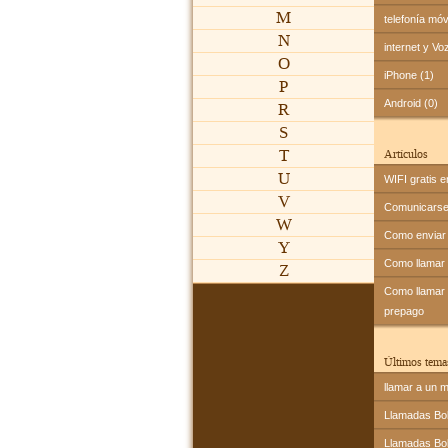
M
telefonía móv
N
internet y Vo
O
iPhone (1)
P
Android (0)
R
S
T
Artículos
U
WIFI gratis e
V
Comunicarse 
W
Como enviar 
Y
Como llamar
Z
Como llamar a
prepago
Últimos tema
llamar a un m
Llamadas Bol
Llamadas Bol