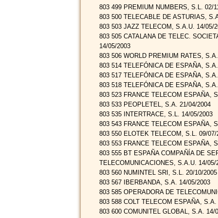
803 499 PREMIUM NUMBERS, S.L. 02/1
803 500 TELECABLE DE ASTURIAS, S.A.
803 503 JAZZ TELECOM, S.A.U. 14/05/2
803 505 CATALANA DE TELEC. SOCIET
14/05/2003
803 506 WORLD PREMIUM RATES, S.A. 
803 514 TELEFÓNICA DE ESPAÑA, S.A.U
803 517 TELEFÓNICA DE ESPAÑA, S.A.U
803 518 TELEFÓNICA DE ESPAÑA, S.A.U
803 523 FRANCE TELECOM ESPAÑA, S.A
803 533 PEOPLETEL, S.A. 21/04/2004
803 535 INTERTRACE, S.L. 14/05/2003
803 543 FRANCE TELECOM ESPAÑA, S.A
803 550 ELOTEK TELECOM, S.L. 09/07/
803 553 FRANCE TELECOM ESPAÑA, S.A
803 555 BT ESPAÑA COMPAÑÍA DE SE
TELECOMUNICACIONES, S.A.U. 14/05/
803 560 NUMINTEL SRI, S.L. 20/10/2005
803 567 IBERBANDA, S.A. 14/05/2003
803 585 OPERADORA DE TELECOMUNIC
803 588 COLT TELECOM ESPAÑA, S.A. 
803 600 COMUNITEL GLOBAL, S.A. 14/0