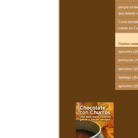
porque en ll
que delante 
Como identif
celular en C
Nuevos come
aproximo (@l
lemmyche (Yo
aproximo (@Sa
Santiago (@a
aproximo (@Fr