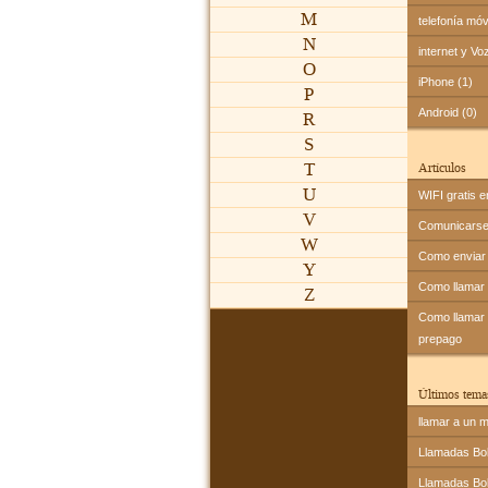
M
telefonía móv
N
internet y Vo
O
iPhone (1)
P
Android (0)
R
S
T
Artículos
U
WIFI gratis e
V
Comunicarse 
W
Como enviar 
Y
Como llamar
Z
Como llamar a
prepago
Últimos tema
llamar a un m
Llamadas Bol
Llamadas Bol