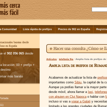
la Comunidad
Lista rápida de prefijos
Precios de 902 en España
Registra
rnacionales baratas desde
éfono en España
Hacer una consulta ¿Cómo se ll
ue el
902 056 065
desde
Artículos
·
telefonía fija
· Amplia lista de prefijos d
Amplia lista de prefijos de Rumaní
la locución: 00 + prefijo +
 destino
ersar más barato
Acabamos de actualizar la lista de
prefij
importantes como
Sibiu
, la capital de la 
Aunque ya podías llamar a la mayor parte
desde móvil, ahora llamar a
Iasi
,
telefone
con alguien en Cluj Napoca
o hablar con
f
 Portada
incluso si vas a
viajar a Galaţi
y necesitas
(11)
limitado a las grandes ciudades de Ruman