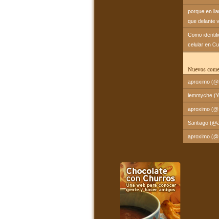
porque en ll
que delante 
Como identif
celular en C
Nuevos come
aproximo (@l
lemmyche (Yo
aproximo (@Sa
Santiago (@a
aproximo (@Fr