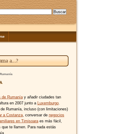
rse
ama a...?
e Rumanía
a
os de Rumanía
y añadir ciudades tan
cultura en 2007 junto a
Luxemburgo
.
 de Rumanía, incluso (con limitaciones)
ar a Costanza
, conversar de
negocios
amiliares en Timişoara
es más fácil,
 que te llamen. Para nada estás
ía.