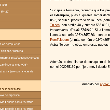
il (36)
Si viajas a Rumanía, recuerda que los pr
z IP (20)
el extranjero
, pues si quieres llamar den
un 3, según el propietario de la línea (no
Tulcea
, con prefijo 40 y número 555-0101
internacional+40+40+5550101
. Si la lla
llamada se haría
0240+5550101
, con un c
RomTelecom
(el más común) o
0340+555
n los aeropuertos
Astral Telecom u otras empresas nuevas.
bien con Argentina
dinero a España desde Alemania
Además, podrás llamar de cualquiera de 
 a méxico usando VOIP
con el 902055169 por fijo o móvil desde 
l extranjero con tarjetas de
Añadido por
aprox
s de la comunidad
ovil de argentina
ivia-España cobro revertido
ivia-España cobro revertido