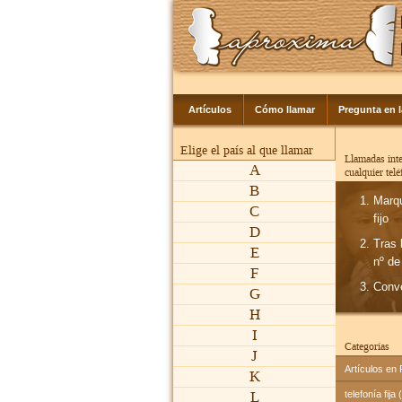
Artículos
Cómo llamar
Pregunta en 
Elige el país al que llamar
Llamadas inte
A
cualquier tel
B
Marq
C
fijo
D
Tras 
E
nº de
F
Conv
G
H
I
Categorías
J
Artículos en
K
L
telefonía fija 