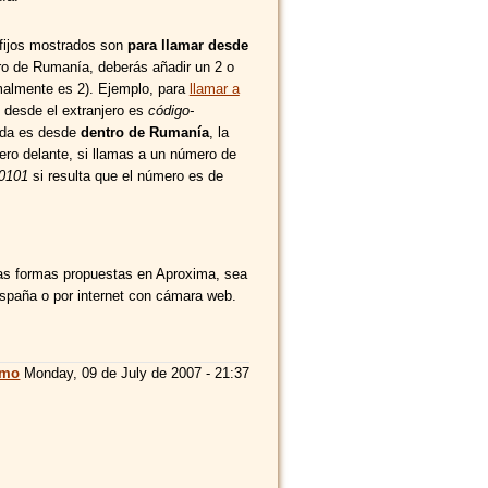
efijos mostrados son
para llamar desde
tro de Rumanía, deberás añadir un 2 o
rmalmente es 2). Ejemplo, para
llamar a
, desde el extranjero es
código-
mada es desde
dentro de Rumanía
, la
ero delante, si llamas a un número de
0101
si resulta que el número es de
las formas propuestas en Aproxima, sea
España o por internet con cámara web.
imo
Monday, 09 de July de 2007 - 21:37