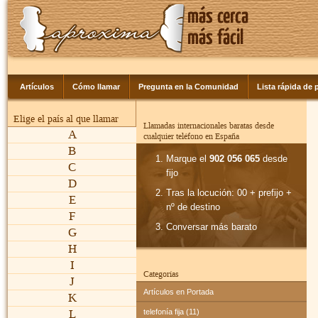
Artículos
Cómo llamar
Pregunta en la Comunidad
Lista rápida de p
Elige el país al que llamar
Llamadas internacionales baratas desde
A
cualquier teléfono en España
B
Marque el
902 056 065
desde
C
fijo
D
Tras la locución: 00 + prefijo +
E
nº de destino
F
Conversar más barato
G
H
I
Categorías
J
Artículos en Portada
K
L
telefonía fija (11)