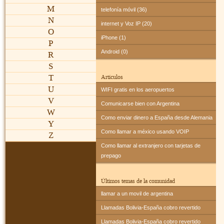
M
telefonía móvil (36)
N
internet y Voz IP (20)
O
iPhone (1)
P
Android (0)
R
S
T
Artículos
U
WIFI gratis en los aeropuertos
V
Comunicarse bien con Argentina
W
Como enviar dinero a España desde Alemania
Y
Como llamar a méxico usando VOIP
Z
Como llamar al extranjero con tarjetas de
prepago
Últimos temas de la comunidad
llamar a un movil de argentina
Llamadas Bolivia-España cobro revertido
Llamadas Bolivia-España cobro revertido