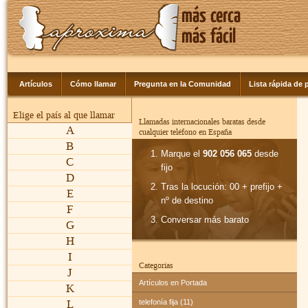
Artículos
Cómo llamar
Pregunta en la Comunidad
Lista rápida de p
Elige el país al que llamar
Llamadas internacionales baratas desde
A
cualquier teléfono en España
B
Marque el
902 056 065
desde
C
fijo
D
Tras la locución: 00 + prefijo +
E
nº de destino
F
Conversar más barato
G
H
I
Categorías
J
Artículos en Portada
K
L
telefonía fija (11)