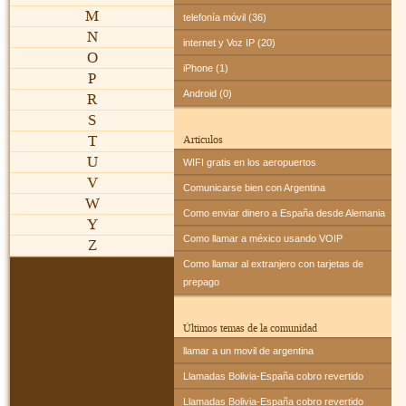
M
telefonía móvil (36)
N
internet y Voz IP (20)
O
iPhone (1)
P
Android (0)
R
S
T
Artículos
U
WIFI gratis en los aeropuertos
V
Comunicarse bien con Argentina
W
Como enviar dinero a España desde Alemania
Y
Como llamar a méxico usando VOIP
Z
Como llamar al extranjero con tarjetas de
prepago
Últimos temas de la comunidad
llamar a un movil de argentina
Llamadas Bolivia-España cobro revertido
Llamadas Bolivia-España cobro revertido