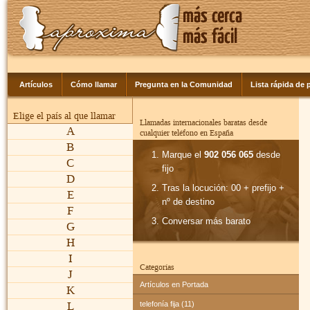
Artículos
Cómo llamar
Pregunta en la Comunidad
Lista rápida de p
Elige el país al que llamar
Llamadas internacionales baratas desde
A
cualquier teléfono en España
B
Marque el
902 056 065
desde
C
fijo
D
Tras la locución: 00 + prefijo +
E
nº de destino
F
Conversar más barato
G
H
I
Categorías
J
Artículos en Portada
K
L
telefonía fija (11)