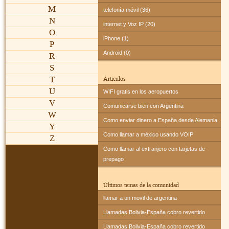
M
telefonía móvil (36)
N
internet y Voz IP (20)
O
iPhone (1)
P
Android (0)
R
S
T
Artículos
U
WIFI gratis en los aeropuertos
V
Comunicarse bien con Argentina
W
Como enviar dinero a España desde Alemania
Y
Como llamar a méxico usando VOIP
Z
Como llamar al extranjero con tarjetas de
prepago
Últimos temas de la comunidad
llamar a un movil de argentina
Llamadas Bolivia-España cobro revertido
Llamadas Bolivia-España cobro revertido