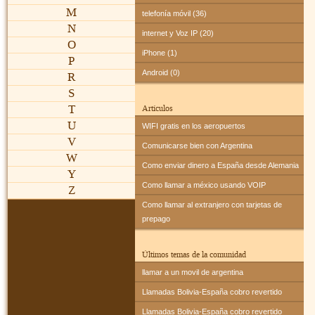
M
telefonía móvil (36)
N
internet y Voz IP (20)
O
iPhone (1)
P
Android (0)
R
S
T
Artículos
U
WIFI gratis en los aeropuertos
V
Comunicarse bien con Argentina
W
Como enviar dinero a España desde Alemania
Y
Como llamar a méxico usando VOIP
Z
Como llamar al extranjero con tarjetas de
prepago
Últimos temas de la comunidad
llamar a un movil de argentina
Llamadas Bolivia-España cobro revertido
Llamadas Bolivia-España cobro revertido