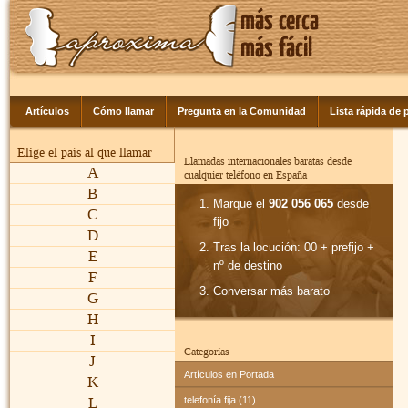
Artículos
Cómo llamar
Pregunta en la Comunidad
Lista rápida de p
Elige el país al que llamar
Llamadas internacionales baratas desde
A
cualquier teléfono en España
B
Marque el
902 056 065
desde
C
fijo
D
Tras la locución: 00 + prefijo +
E
nº de destino
F
Conversar más barato
G
H
I
Categorías
J
Artículos en Portada
K
L
telefonía fija (11)