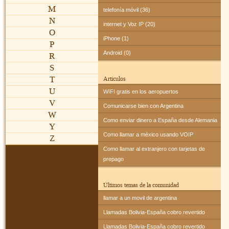
M
telefonía móvil (36)
N
internet y Voz IP (20)
O
iPhone (1)
P
Android (0)
R
S
T
Artículos
U
WIFI gratis en los aeropuertos
V
Comunicarse bien con Argentina
W
Como enviar dinero a España desde Alemania
Y
Como llamar a méxico usando VOIP
Z
Como llamar al extranjero con tarjetas de
prepago
Últimos temas de la comunidad
llamar a un movil de argentina
Llamadas Bolivia-España cobro revertido
Llamadas Bolivia-España cobro revertido