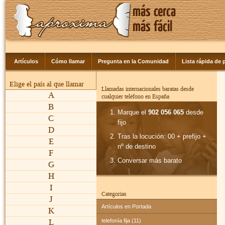
Artículos
Cómo llamar
Pregunta en la Comunidad
Lista rápida de p
Elige el país al que llamar
Llamadas internacionales baratas desde
A
cualquier teléfono en España
B
Marque el
902 056 065
desde
C
fijo
D
Tras la locución: 00 + prefijo +
E
nº de destino
F
Conversar más barato
G
H
I
Categorías
J
Artículos en Portada
K
L
telefonía fija (11)