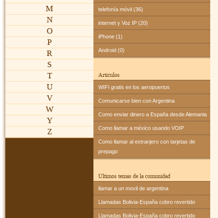
M
telefonía móvil (36)
N
internet y Voz IP (20)
O
iPhone (1)
P
Android (0)
R
S
T
Artículos
U
WIFI gratis en los aeropuertos
V
Comunicarse bien con Argentina
W
Como enviar dinero a España desde Alemania
Y
Como llamar a méxico usando VOIP
Z
Como llamar al extranjero con tarjetas de
prepago
Últimos temas de la comunidad
llamar a un movil de argentina
Llamadas Bolivia-España cobro revertido
Llamadas Bolivia-España cobro revertido