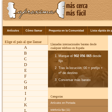
Artículos
Cómo llamar
Pregunta en la Comunidad
Lista rápida de p
Elige el país al que llamar
Llamadas internacionales baratas desde
A
cualquier teléfono en España
B
Marque el
902 056 065
desde
C
fijo
D
Tras la locución: 00 + prefijo +
E
nº de destino
F
Conversar más barato
G
H
I
Categorías
J
Artículos en Portada
K
L
telefonía fija (11)