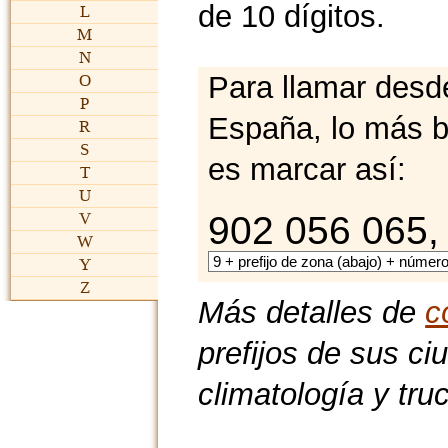
de 10 dígitos.
L
M
N
Para llamar desd
O
P
España, lo más b
R
S
es marcar así:
T
U
902 056 065,
V
W
Y
Z
Más detalles de
c
prefijos de sus ci
climatología y tru