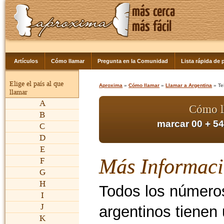
Artículos
Cómo llamar
Pregunta en la Comunidad
Lista rápida de p
Elige el país al que
Aproxima
»
Cómo llamar
»
Llamar a Argentina
» Te
llamar
A
Cómo l
B
marcar 00 + 5
C
D
E
Más Informac
F
G
H
Todos los número
I
J
argentinos tienen 
K