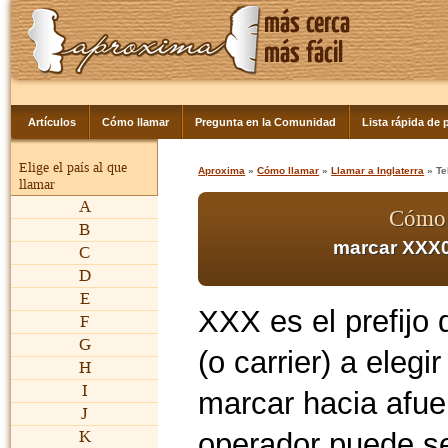
Artículos
Cómo llamar
Pregunta en la Comunidad
Lista rápida de p
Elige el país al que
Aproxima
»
Cómo llamar
»
Llamar a Inglaterra
» Te
llamar
A
Cómo l
B
marcar XXX0
C
D
E
XXX es el prefijo 
F
G
(o carrier) a elegi
H
I
marcar hacia afue
J
operador puede se
K