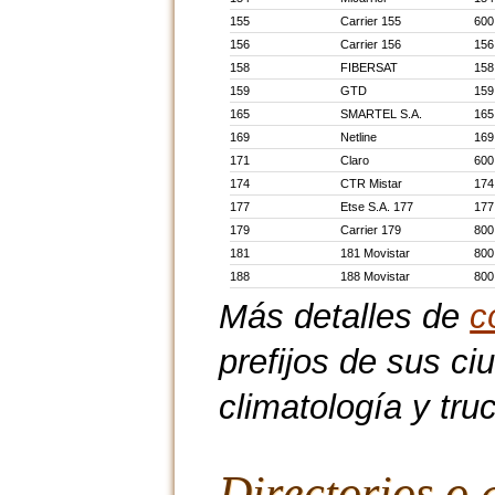
155
Carrier 155
600
156
Carrier 156
156
158
FIBERSAT
158
159
GTD
159
165
SMARTEL S.A.
165
169
Netline
169
171
Claro
600
174
CTR Mistar
174
177
Etse S.A. 177
177
179
Carrier 179
800
181
181 Movistar
800
188
188 Movistar
800
Más detalles de
c
prefijos de sus ci
climatología y tru
Directorios o 