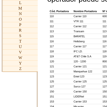
L
M
Cód. Portadora
Nombre Portadora
Nº 
N
110
Carrier 110
600
O
111
VTR 111
111
P
112
Carrier 112
112
R
113
Transam
113
S
115
BARATEL
111
T
116
Heilsberg
116
U
117
Carrier 117
117
118
IFC LD.
118
V
119
AT&T Chile S.A
119
W
120
120 - 1200
800
Y
121
Carrier 121
121
Z
122
Manquehue 122
122
123
Entel 123
123
125
Carrier 125
125
127
Surco 127
127
150
Carrier 150
150
151
LIDERtel
151
153
Carrier 153
153
154
Micarrier
154