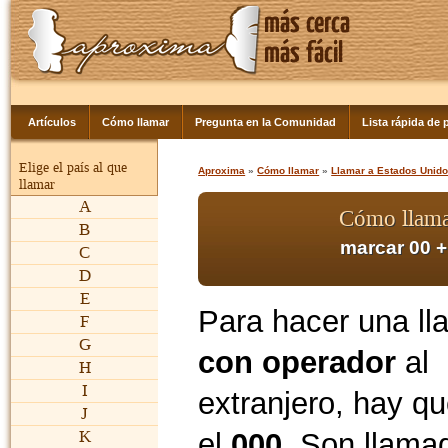
Artículos
Cómo llamar
Pregunta en la Comunidad
Lista rápida de p
Elige el país al que
Aproxima
»
Cómo llamar
»
Llamar a Estados Unid
llamar
A
Cómo llama
B
marcar 00 +
C
D
E
Para hacer una l
F
G
con operador
al
H
I
extranjero, hay q
J
el
000
. Son llam
K