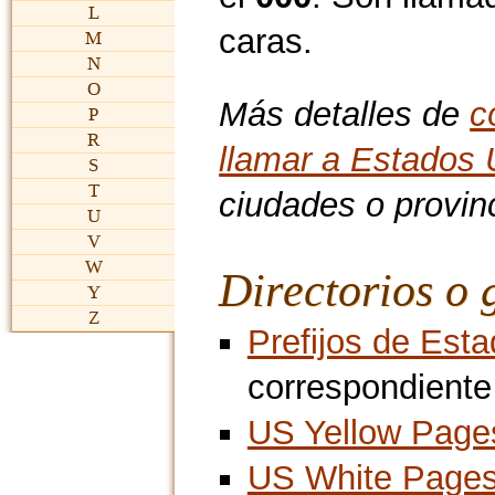
L
caras.
M
N
O
Más detalles de
c
P
R
llamar a Estados 
S
T
ciudades o provinc
U
V
W
Directorios o 
Y
Z
Prefijos de Est
correspondiente
US Yellow Page
US White Page