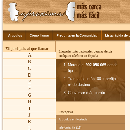
Artículos
Cómo llamar
Pregunta en la Comunidad
Lista rápida de p
Elige el país al que llamar
Llamadas internacionales baratas desde
A
cualquier teléfono en España
B
Marque el
902 056 065
desde
C
fijo
D
Tras la locución: 00 + prefijo +
E
nº de destino
F
Conversar más barato
G
H
I
Categorías
J
Artículos en Portada
K
L
telefonía fija (11)