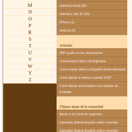
M
telefonía móvil (36)
N
internet y Voz IP (20)
O
iPhone (1)
P
Android (0)
R
S
T
Artículos
U
WIFI gratis en los aeropuertos
V
Comunicarse bien con Argentina
W
Como enviar dinero a España desde Alemania
Y
Como llamar a méxico usando VOIP
Z
Como llamar al extranjero con tarjetas de
prepago
Últimos temas de la comunidad
llamar a un movil de argentina
Llamadas Bolivia-España cobro revertido
Llamadas Bolivia-España cobro revertido