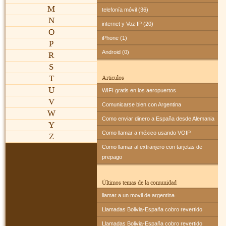
M
telefonía móvil (36)
N
internet y Voz IP (20)
O
iPhone (1)
P
Android (0)
R
S
T
Artículos
U
WIFI gratis en los aeropuertos
V
Comunicarse bien con Argentina
W
Como enviar dinero a España desde Alemania
Y
Como llamar a méxico usando VOIP
Z
Como llamar al extranjero con tarjetas de
prepago
Últimos temas de la comunidad
llamar a un movil de argentina
Llamadas Bolivia-España cobro revertido
Llamadas Bolivia-España cobro revertido