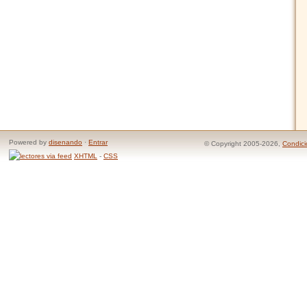
Powered by
disenando
·
Entrar
© Copyright 2005-2026,
Condici
XHTML
-
CSS