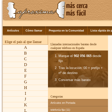
Artículos
Cómo llamar
Pregunta en la Comunidad
Lista rápida de p
Elige el país al que llamar
Llamadas internacionales baratas desde
A
cualquier teléfono en España
B
Marque el
902 056 065
desde
C
fijo
D
Tras la locución: 00 + prefijo +
E
nº de destino
F
Conversar más barato
G
H
I
Categorías
J
Artículos en Portada
K
L
telefonía fija (11)