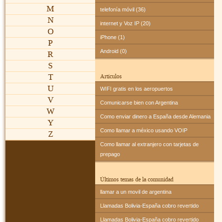
M
telefonía móvil (36)
N
internet y Voz IP (20)
O
iPhone (1)
P
Android (0)
R
S
T
Artículos
U
WIFI gratis en los aeropuertos
V
Comunicarse bien con Argentina
W
Como enviar dinero a España desde Alemania
Y
Como llamar a méxico usando VOIP
Z
Como llamar al extranjero con tarjetas de
prepago
Últimos temas de la comunidad
llamar a un movil de argentina
Llamadas Bolivia-España cobro revertido
Llamadas Bolivia-España cobro revertido