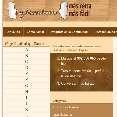
Artículos
Cómo llamar
Pregunta en la Comunidad
Lista rápida de p
Elige el país al que llamar
Llamadas internacionales baratas desde
A
cualquier teléfono en España
B
Marque el
902 056 065
desde
C
fijo
D
Tras la locución: 00 + prefijo +
E
nº de destino
F
Conversar más barato
G
H
I
Categorías
J
Artículos en Portada
K
L
telefonía fija (11)