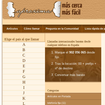
Artículos
Cómo llamar
Pregunta en la Comunidad
Lista rápida de p
Elige el país al que llamar
Llamadas internacionales baratas desde
A
cualquier teléfono en España
B
Marque el
902 056 065
desde
C
fijo
D
Tras la locución: 00 + prefijo +
E
nº de destino
F
Conversar más barato
G
H
I
Categorías
J
Artículos en Portada
K
L
telefonía fija (11)