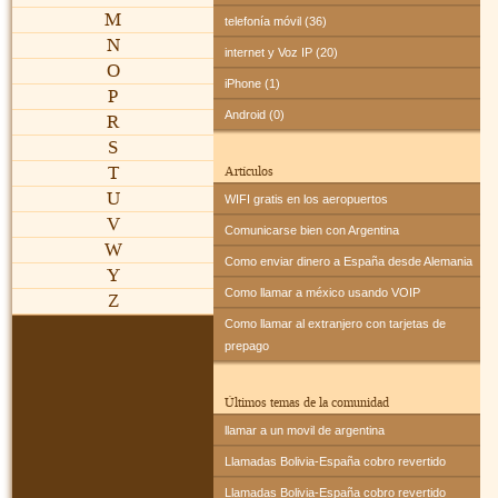
M
telefonía móvil (36)
N
internet y Voz IP (20)
O
iPhone (1)
P
Android (0)
R
S
T
Artículos
U
WIFI gratis en los aeropuertos
V
Comunicarse bien con Argentina
W
Como enviar dinero a España desde Alemania
Y
Como llamar a méxico usando VOIP
Z
Como llamar al extranjero con tarjetas de
prepago
Últimos temas de la comunidad
llamar a un movil de argentina
Llamadas Bolivia-España cobro revertido
Llamadas Bolivia-España cobro revertido