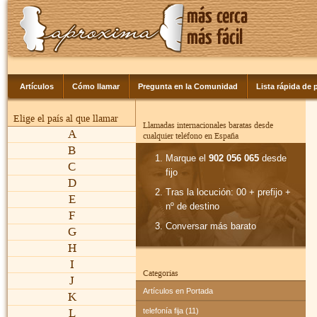
Artículos
Cómo llamar
Pregunta en la Comunidad
Lista rápida de p
Elige el país al que llamar
Llamadas internacionales baratas desde
A
cualquier teléfono en España
B
Marque el
902 056 065
desde
C
fijo
D
Tras la locución: 00 + prefijo +
E
nº de destino
F
Conversar más barato
G
H
I
Categorías
J
Artículos en Portada
K
L
telefonía fija (11)