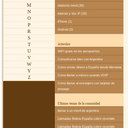
M
telefonía móvil (36)
N
internet y Voz IP (20)
O
iPhone (1)
P
Android (0)
R
S
T
Artículos
U
WIFI gratis en los aeropuertos
V
Comunicarse bien con Argentina
W
Como enviar dinero a España desde Alemania
Y
Como llamar a méxico usando VOIP
Z
Como llamar al extranjero con tarjetas de
prepago
Últimos temas de la comunidad
llamar a un movil de argentina
Llamadas Bolivia-España cobro revertido
Llamadas Bolivia-España cobro revertido